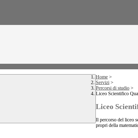
Home
>
Servizi
>
Percorsi di studio
>
Liceo Scientifico Qu
Liceo Scient
Il percorso del liceo 
propri della matematica