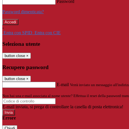
Password
Password dimenticata?
-
Entra con SPID
Entra con CIE
Seleziona utente
button close
×
Recupero password
button close
×
E-mail
Verrà inviato un messaggio all'indirizz
Non hai una e-mail associata al nome utente? Effettua il reset della password tram
E-mail inviata, si prega di controllare la casella di posta elettronica!
Errore
Chiudi