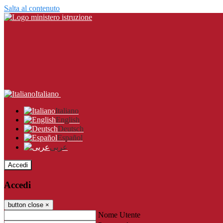
Salta al contenuto
Italiano
Italiano
English
Deutsch
Español
عربى
Accedi
Accedi
button close
×
Nome Utente