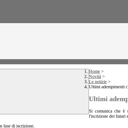
Home
>
Novità
>
Le notizie
>
Ultimi adempimenti c
Ultimi ademp
Si comunica che è st
l'iscrizione dei futuri 
in fase di iscrizione.