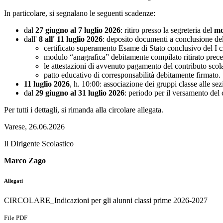
In particolare, si segnalano le seguenti scadenze:
dal
27 giugno al 7 luglio 2026
: ritiro presso la segreteria del
mo
dall'
8 all' 11 luglio
2026
: deposito documenti a conclusione dell
certificato superamento Esame di Stato conclusivo del I ci
modulo “anagrafica” debitamente compilato ritirato prec
le attestazioni di avvenuto pagamento del contributo scola
patto educativo di corresponsabilità debitamente firmato.
11 luglio 2026
, h. 10:00: associazione dei gruppi classe alle s
dal
29 giugno al 31 luglio 2026
: periodo per il versamento del 
Per tutti i dettagli, si rimanda alla circolare allegata.
Varese, 26.06.2026
Il Dirigente Scolastico
Marco Zago
Allegati
CIRCOLARE_Indicazioni per gli alunni classi prime 2026-2027
File PDF