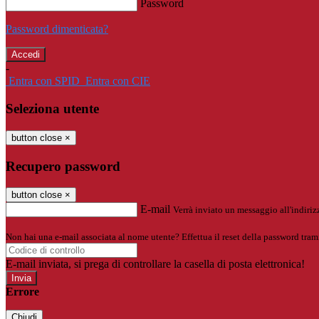
Password
Password dimenticata?
-
Entra con SPID
Entra con CIE
Seleziona utente
button close
×
Recupero password
button close
×
E-mail
Verrà inviato un messaggio all'indirizz
Non hai una e-mail associata al nome utente? Effettua il reset della password tram
E-mail inviata, si prega di controllare la casella di posta elettronica!
Errore
Chiudi