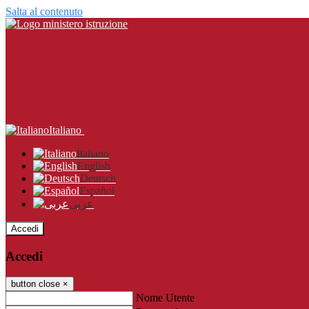
Salta al contenuto
Italiano
Italiano
English
Deutsch
Español
عربى
Accedi
Accedi
button close
×
Nome Utente