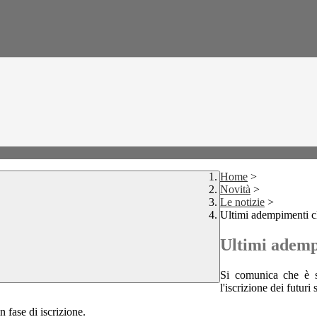
Home
>
Novità
>
Le notizie
>
Ultimi adempimenti c
Ultimi ademp
Si comunica che è st
l'iscrizione dei futuri
in fase di iscrizione.