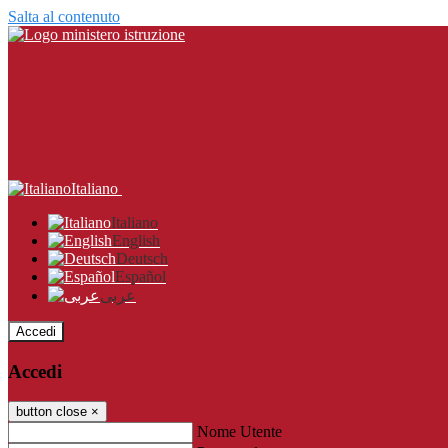
Salta al contenuto
Italiano
Italiano
English
Deutsch
Español
عربى
Accedi
Accedi
button close
×
Nome Utente