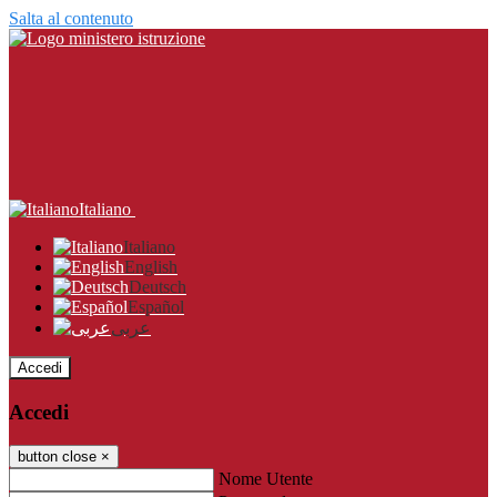
Salta al contenuto
Italiano
Italiano
English
Deutsch
Español
عربى
Accedi
Accedi
button close
×
Nome Utente