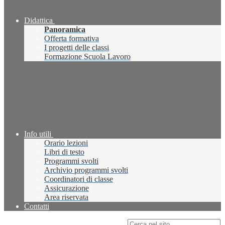
Didattica
Panoramica
Offerta formativa
I progetti delle classi
Formazione Scuola Lavoro
Info utili
Orario lezioni
Libri di testo
Programmi svolti
Archivio programmi svolti
Coordinatori di classe
Assicurazione
Area riservata
Contatti
Campo di ricerca per le pagine del sito