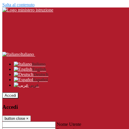
Salta al contenuto
Italiano
Italiano
English
Deutsch
Español
عربى
Accedi
Accedi
button close
×
Nome Utente