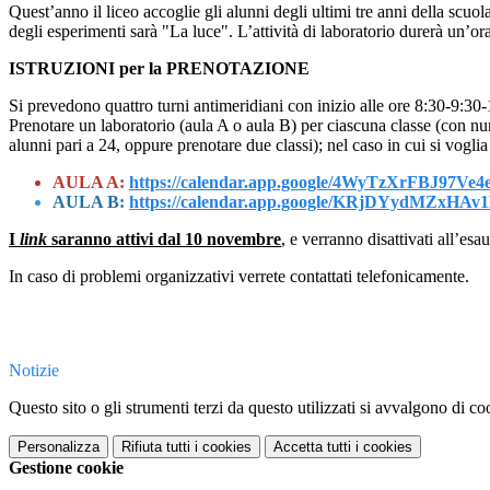
Quest’anno il liceo accoglie gli alunni degli ultimi tre anni della scuol
degli esperimenti sarà "La luce". L’attività di laboratorio durerà un’ora
ISTRUZIONI per la PRENOTAZIONE
Si prevedono quattro turni antimeridiani con inizio alle ore 8:30-9:30
Prenotare un laboratorio (aula A o aula B) per ciascuna classe (con 
alunni pari a 24, oppure prenotare due classi); nel caso in cui si voglia 
AULA A:
https://calendar.app.google/4WyTzXrFBJ97Ve4
AULA B:
https://calendar.app.google/KRjDYydMZxHAv
I
link
saranno attivi dal 10 novembre
, e verranno disattivati all’esa
In caso di problemi organizzativi verrete contattati telefonicamente.
Notizie
Questo sito o gli strumenti terzi da questo utilizzati si avvalgono di coo
Personalizza
Rifiuta tutti
i cookies
Accetta tutti
i cookies
Gestione cookie