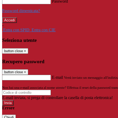
Password
Password dimenticata?
-
Entra con SPID
Entra con CIE
Seleziona utente
button close
×
Recupero password
button close
×
E-mail
Verrà inviato un messaggio all'indirizz
Non hai una e-mail associata al nome utente? Effettua il reset della password tram
E-mail inviata, si prega di controllare la casella di posta elettronica!
Errore
Chiudi