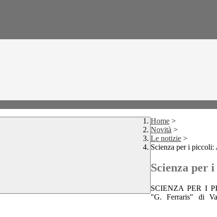
Home
>
Novità
>
Le notizie
>
Scienza per i picc
Scienza per
SCIENZA PER I PICC
"G. Ferraris" di V