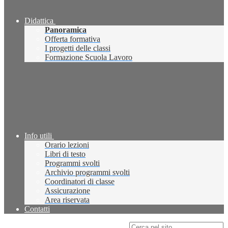
Didattica
Panoramica
Offerta formativa
I progetti delle classi
Formazione Scuola Lavoro
Info utili
Orario lezioni
Libri di testo
Programmi svolti
Archivio programmi svolti
Coordinatori di classe
Assicurazione
Area riservata
Contatti
Campo di ricerca per le pagine del sito