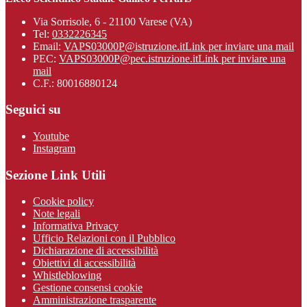
Via Sorrisole, 6 - 21100 Varese (VA)
Tel:
0332226345
Email:
VAPS03000P@istruzione.it
Link per inviare una mail
PEC:
VAPS03000P@pec.istruzione.it
Link per inviare una
mail
C.F.: 80016880124
Seguici su
Youtube
Instagram
Sezione Link Utili
Cookie policy
Note legali
Informativa Privacy
Ufficio Relazioni con il Pubblico
Dichiarazione di accessibilità
Obiettivi di accessibilità
Whistleblowing
Gestione consensi cookie
Amministrazione trasparente