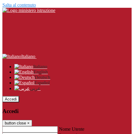
Salta al contenuto
Italiano
Italiano
English
Deutsch
Español
عربى
Accedi
Accedi
button close
×
Nome Utente