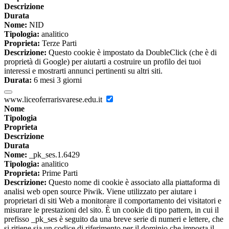
Descrizione
Durata
Nome:
NID
Tipologia:
analitico
Proprieta:
Terze Parti
Descrizione:
Questo cookie è impostato da DoubleClick (che è di
proprietà di Google) per aiutarti a costruire un profilo dei tuoi
interessi e mostrarti annunci pertinenti su altri siti.
Durata:
6 mesi 3 giorni
www.liceoferrarisvarese.edu.it
Nome
Tipologia
Proprieta
Descrizione
Durata
Nome:
_pk_ses.1.6429
Tipologia:
analitico
Proprieta:
Prime Parti
Descrizione:
Questo nome di cookie è associato alla piattaforma di
analisi web open source Piwik. Viene utilizzato per aiutare i
proprietari di siti Web a monitorare il comportamento dei visitatori e
misurare le prestazioni del sito. È un cookie di tipo pattern, in cui il
prefisso _pk_ses è seguito da una breve serie di numeri e lettere, che
si ritiene sia un codice di riferimento per il dominio che imposta il