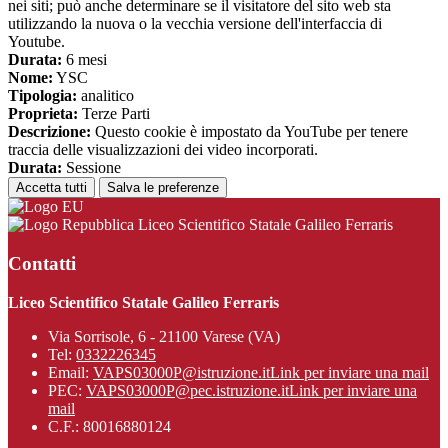
nei siti; può anche determinare se il visitatore del sito web sta
utilizzando la nuova o la vecchia versione dell'interfaccia di
Youtube.
Durata:
6 mesi
Nome:
YSC
Tipologia:
analitico
Proprieta:
Terze Parti
Descrizione:
Questo cookie è impostato da YouTube per tenere
traccia delle visualizzazioni dei video incorporati.
Durata:
Sessione
Accetta tutti
Salva le preferenze
Liceo Scientifico Statale Galileo Ferraris
Contatti
Liceo Scientifico Statale Galileo Ferraris
Via Sorrisole, 6 - 21100 Varese (VA)
Tel:
0332226345
Email:
VAPS03000P@istruzione.it
Link per inviare una mail
PEC:
VAPS03000P@pec.istruzione.it
Link per inviare una
mail
C.F.: 80016880124