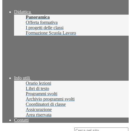
Didattica
Panoramica
Offerta formativa
I progetti delle classi
Formazione Scuola Lavoro
Info utili
Orario lezioni
Libri di testo
Programmi svolti
Archivio programmi svolti
Coordinatori di classe
Assicurazione
Area riservata
Contatti
Campo di ricerca per le pagine del sito