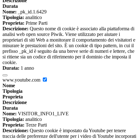
Descrizione
Durata
Nome:
_pk_id.1.6429
Tipologia:
analitico
Proprieta:
Prime Parti
Descrizione:
Questo nome di cookie è associato alla piattaforma di
analisi web open source Piwik. Viene utilizzato per aiutare i
proprietari di siti Web a monitorare il comportamento dei visitatori e
misurare le prestazioni del sito. È un cookie di tipo pattern, in cui il
prefisso _pk_id è seguito da una breve serie di numeri e lettere, che
si ritiene sia un codice di riferimento per il dominio che imposta il
cookie.
Durata:
1 anno
www.youtube.com
Nome
Tipologia
Proprieta
Descrizione
Durata
Nome:
VISITOR_INFO1_LIVE
Tipologia:
analitico
Proprieta:
Terze Parti
Descrizione:
Questo cookie è impostato da Youtube per tenere
traccia delle preferenze dell'utente per i video di Youtube incorporati