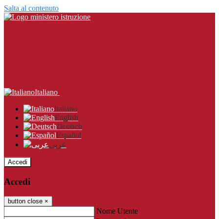
Salta al contenuto
Italiano
Italiano
English
Deutsch
Español
عربى
Accedi
Accedi
button close
×
Nome Utente