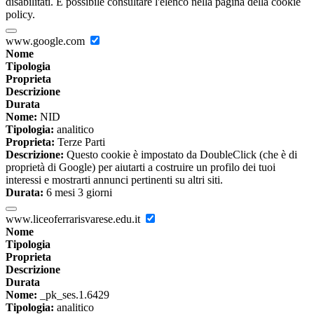
disabilitati. È possibile consultare l'elenco nella pagina della cookie
policy.
www.google.com
Nome
Tipologia
Proprieta
Descrizione
Durata
Nome:
NID
Tipologia:
analitico
Proprieta:
Terze Parti
Descrizione:
Questo cookie è impostato da DoubleClick (che è di
proprietà di Google) per aiutarti a costruire un profilo dei tuoi
interessi e mostrarti annunci pertinenti su altri siti.
Durata:
6 mesi 3 giorni
www.liceoferrarisvarese.edu.it
Nome
Tipologia
Proprieta
Descrizione
Durata
Nome:
_pk_ses.1.6429
Tipologia:
analitico