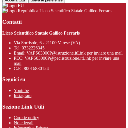
Accetta tutti
Salva le preferenze
Liceo Scientifico Statale Galileo Ferraris
Contatti
Liceo Scientifico Statale Galileo Ferraris
Via Sorrisole, 6 - 21100 Varese (VA)
Tel:
0332226345
Email:
VAPS03000P@istruzione.it
Link per inviare una mail
PEC:
VAPS03000P@pec.istruzione.it
Link per inviare una
mail
C.F.: 80016880124
Seguici su
Youtube
Instagram
Sezione Link Utili
Cookie policy
Note legali
Informativa Privacy