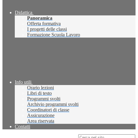
Didattica
Panoramica
Offerta formativa
I progetti delle classi
Formazione Scuola Lavoro
Info utili
Orario lezioni
Libri di testo
Programmi svolti
Archivio programmi svolti
Coordinatori di classe
Assicurazione
Area riservata
Contatti
Campo di ricerca per le pagine del sito