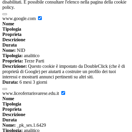
disabilitati. È possibile consultare l'elenco nella pagina della cookie
policy.
www.google.com
Nome
Tipologia
Proprieta
Descrizione
Durata
Nome:
NID
Tipologia:
analitico
Proprieta:
Terze Parti
Descrizione:
Questo cookie è impostato da DoubleClick (che è di
proprietà di Google) per aiutarti a costruire un profilo dei tuoi
interessi e mostrarti annunci pertinenti su altri siti.
Durata:
6 mesi 3 giorni
www.liceoferrarisvarese.edu.it
Nome
Tipologia
Proprieta
Descrizione
Durata
Nome:
_pk_ses.1.6429
Tipologia:
analitico