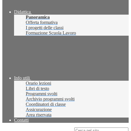
Didattica
Panoramica
Offerta formativa
I progetti delle classi
Formazione Scuola Lavoro
Info utili
Orario lezioni
Libri di testo
Programmi svolti
Archivio programmi svolti
Coordinatori di classe
Assicurazione
Area riservata
Contatti
Campo di ricerca per le pagine del sito