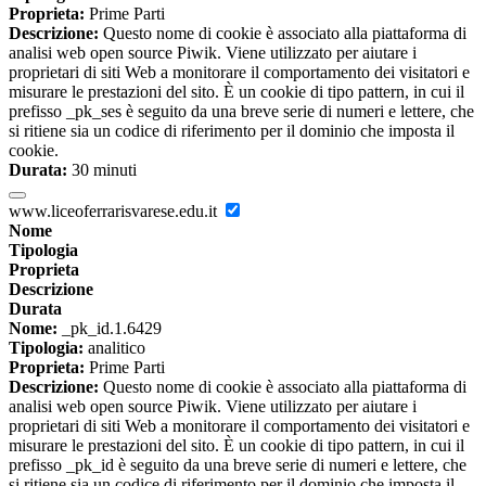
Proprieta:
Prime Parti
Descrizione:
Questo nome di cookie è associato alla piattaforma di
analisi web open source Piwik. Viene utilizzato per aiutare i
proprietari di siti Web a monitorare il comportamento dei visitatori e
misurare le prestazioni del sito. È un cookie di tipo pattern, in cui il
prefisso _pk_ses è seguito da una breve serie di numeri e lettere, che
si ritiene sia un codice di riferimento per il dominio che imposta il
cookie.
Durata:
30 minuti
www.liceoferrarisvarese.edu.it
Nome
Tipologia
Proprieta
Descrizione
Durata
Nome:
_pk_id.1.6429
Tipologia:
analitico
Proprieta:
Prime Parti
Descrizione:
Questo nome di cookie è associato alla piattaforma di
analisi web open source Piwik. Viene utilizzato per aiutare i
proprietari di siti Web a monitorare il comportamento dei visitatori e
misurare le prestazioni del sito. È un cookie di tipo pattern, in cui il
prefisso _pk_id è seguito da una breve serie di numeri e lettere, che
si ritiene sia un codice di riferimento per il dominio che imposta il