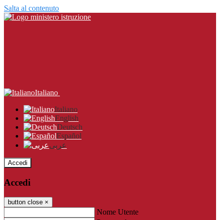
Salta al contenuto
Italiano
Italiano
English
Deutsch
Español
عربى
Accedi
Accedi
button close
×
Nome Utente