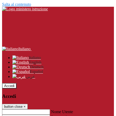
Salta al contenuto
Italiano
Italiano
English
Deutsch
Español
عربى
Accedi
Accedi
button close
×
Nome Utente