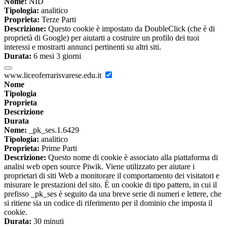
Nome:
NID
Tipologia:
analitico
Proprieta:
Terze Parti
Descrizione:
Questo cookie è impostato da DoubleClick (che è di
proprietà di Google) per aiutarti a costruire un profilo dei tuoi
interessi e mostrarti annunci pertinenti su altri siti.
Durata:
6 mesi 3 giorni
www.liceoferrarisvarese.edu.it
Nome
Tipologia
Proprieta
Descrizione
Durata
Nome:
_pk_ses.1.6429
Tipologia:
analitico
Proprieta:
Prime Parti
Descrizione:
Questo nome di cookie è associato alla piattaforma di
analisi web open source Piwik. Viene utilizzato per aiutare i
proprietari di siti Web a monitorare il comportamento dei visitatori e
misurare le prestazioni del sito. È un cookie di tipo pattern, in cui il
prefisso _pk_ses è seguito da una breve serie di numeri e lettere, che
si ritiene sia un codice di riferimento per il dominio che imposta il
cookie.
Durata:
30 minuti