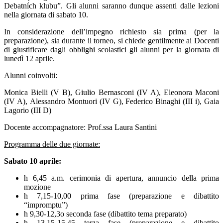
Debatních klubu”. Gli alunni saranno dunque
assenti dalle lezioni
nella giornata di sabato 10.
In considerazione dell’impegno richiesto sia prima (per la
preparazione), sia durante il torneo, si chiede gentilmente ai Docenti
di giustificare dagli obblighi scolastici gli alunni per la giornata di
lunedì 12 aprile.
Alunni coinvolti:
Monica Bielli (V B), Giulio Bernasconi (IV A), Eleonora Maconi
(IV A), Alessandro Montuori (IV G), Federico Binaghi (III i), Gaia
Lagorio (III D)
Docente accompagnatore: Prof.ssa Laura Santini
Programma delle due giornate:
Sabato 10 aprile:
h 6,45 a.m. cerimonia di apertura, annuncio della prima
mozione
h 7,15-10,00 prima fase (preparazione e dibattito
“impromptu”)
h 9,30-12,3o seconda fase (dibattito tema preparato)
h 13,15-15,45 terza fase (preparazione e dibattito