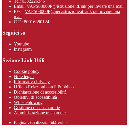
Tel:
0332226345
Email:
VAPS03000P@istruzione.it
Link per inviare una mail
PEC:
VAPS03000P@pec.istruzione.it
Link per inviare una
mail
C.F.: 80016880124
Seguici su
Youtube
Instagram
Sezione Link Utili
Cookie policy
Note legali
Informativa Privacy
Ufficio Relazioni con il Pubblico
Dichiarazione di accessibilità
Obiettivi di accessibilità
Whistleblowing
Gestione consensi cookie
Amministrazione trasparente
Pagina visualizzata
644
volte