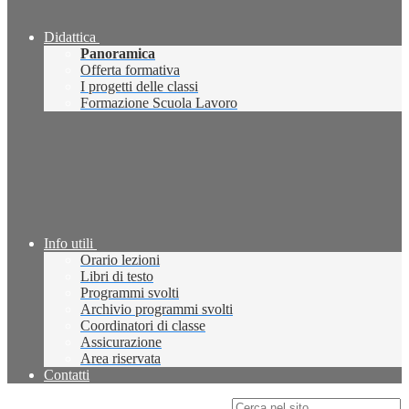
Didattica
Panoramica
Offerta formativa
I progetti delle classi
Formazione Scuola Lavoro
Info utili
Orario lezioni
Libri di testo
Programmi svolti
Archivio programmi svolti
Coordinatori di classe
Assicurazione
Area riservata
Contatti
Campo di ricerca per le pagine del sito