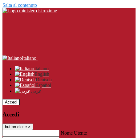
Salta al contenuto
Italiano
Italiano
English
Deutsch
Español
عربى
Accedi
Accedi
button close
×
Nome Utente