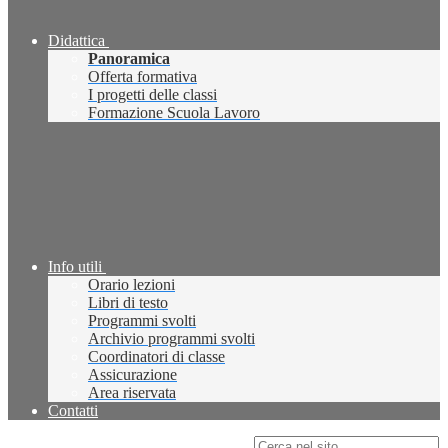
Didattica
Panoramica
Offerta formativa
I progetti delle classi
Formazione Scuola Lavoro
Info utili
Orario lezioni
Libri di testo
Programmi svolti
Archivio programmi svolti
Coordinatori di classe
Assicurazione
Area riservata
Contatti
Campo di ricerca per le pagine del sito