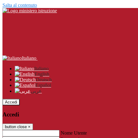
Salta al contenuto
Italiano
Italiano
English
Deutsch
Español
عربى
Accedi
Accedi
button close
×
Nome Utente