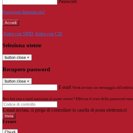
Password
Password dimenticata?
-
Entra con SPID
Entra con CIE
Seleziona utente
button close
×
Recupero password
button close
×
E-mail
Verrà inviato un messaggio all'indirizz
Non hai una e-mail associata al nome utente? Effettua il reset della password tram
E-mail inviata, si prega di controllare la casella di posta elettronica!
Errore
Chiudi