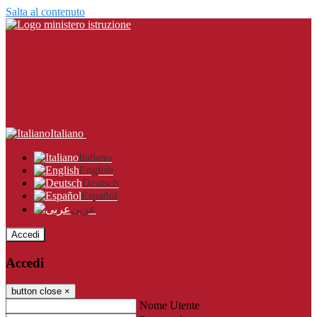
Salta al contenuto
Italiano
Italiano
English
Deutsch
Español
عربى
Accedi
Accedi
button close
×
Nome Utente