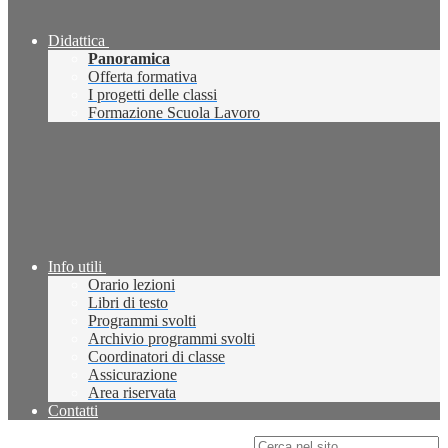
Didattica
Panoramica
Offerta formativa
I progetti delle classi
Formazione Scuola Lavoro
Info utili
Orario lezioni
Libri di testo
Programmi svolti
Archivio programmi svolti
Coordinatori di classe
Assicurazione
Area riservata
Contatti
Campo di ricerca per le pagine del sito