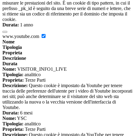
misurare le prestazioni del sito. È un cookie di tipo pattern, in cui il
prefisso _pk_id è seguito da una breve serie di numeri e lettere, che
si ritiene sia un codice di riferimento per il dominio che imposta il
cookie.
Durata:
1 anno
www.youtube.com
Nome
Tipologia
Proprieta
Descrizione
Durata
Nome:
VISITOR_INFO1_LIVE
Tipologia:
analitico
Proprieta:
Terze Parti
Descrizione:
Questo cookie è impostato da Youtube per tenere
traccia delle preferenze dell'utente per i video di Youtube incorporati
nei siti; può anche determinare se il visitatore del sito web sta
utilizzando la nuova o la vecchia versione dell'interfaccia di
Youtube.
Durata:
6 mesi
Nome:
YSC
Tipologia:
analitico
Proprieta:
Terze Parti
Descrizione:
Questo cookie è impostato da YouTube per tenere