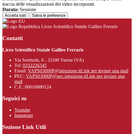
traccia delle visualizzazioni dei video incorporati.
Durata:
Sessione
Accetta tutti
Salva le preferenze
Liceo Scientifico Statale Galileo Ferraris
Contatti
Liceo Scientifico Statale Galileo Ferraris
Via Sorrisole, 6 - 21100 Varese (VA)
Tel:
0332226345
Email:
VAPS03000P@istruzione.it
Link per inviare una mail
PEC:
VAPS03000P@pec.istruzione.it
Link per inviare una
mail
C.F.: 80016880124
Seguici su
Youtube
Instagram
Sezione Link Utili