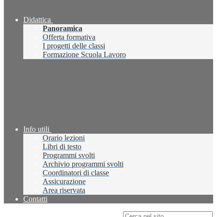
Didattica
Panoramica
Offerta formativa
I progetti delle classi
Formazione Scuola Lavoro
Info utili
Orario lezioni
Libri di testo
Programmi svolti
Archivio programmi svolti
Coordinatori di classe
Assicurazione
Area riservata
Contatti
Campo di ricerca per le pagine del sito