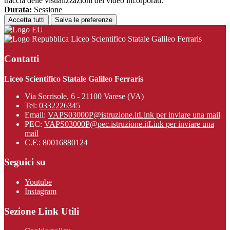
traccia delle visualizzazioni dei video incorporati.
Durata:
Sessione
Accetta tutti
Salva le preferenze
Liceo Scientifico Statale Galileo Ferraris
Contatti
Liceo Scientifico Statale Galileo Ferraris
Via Sorrisole, 6 - 21100 Varese (VA)
Tel:
0332226345
Email:
VAPS03000P@istruzione.it
Link per inviare una mail
PEC:
VAPS03000P@pec.istruzione.it
Link per inviare una
mail
C.F.: 80016880124
Seguici su
Youtube
Instagram
Sezione Link Utili