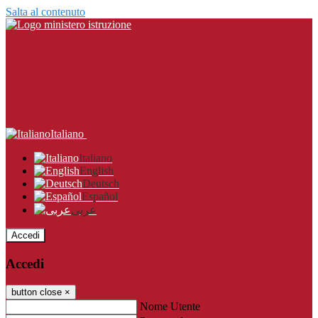
Salta al contenuto
Italiano
Italiano
English
Deutsch
Español
عربى
Accedi
Accedi
button close
×
Nome Utente