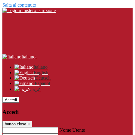
Salta al contenuto
Italiano
Italiano
English
Deutsch
Español
عربى
Accedi
Accedi
button close
×
Nome Utente