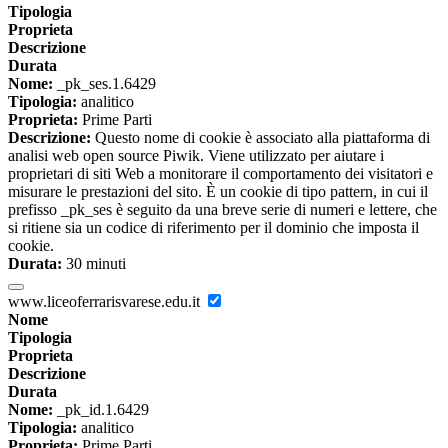
Tipologia
Proprieta
Descrizione
Durata
Nome:
_pk_ses.1.6429
Tipologia:
analitico
Proprieta:
Prime Parti
Descrizione:
Questo nome di cookie è associato alla piattaforma di
analisi web open source Piwik. Viene utilizzato per aiutare i
proprietari di siti Web a monitorare il comportamento dei visitatori e
misurare le prestazioni del sito. È un cookie di tipo pattern, in cui il
prefisso _pk_ses è seguito da una breve serie di numeri e lettere, che
si ritiene sia un codice di riferimento per il dominio che imposta il
cookie.
Durata:
30 minuti
www.liceoferrarisvarese.edu.it
Nome
Tipologia
Proprieta
Descrizione
Durata
Nome:
_pk_id.1.6429
Tipologia:
analitico
Proprieta:
Prime Parti