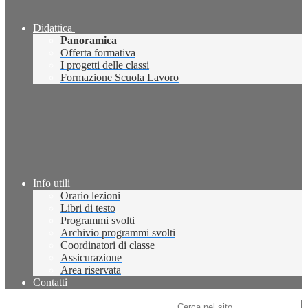
Didattica
Panoramica
Offerta formativa
I progetti delle classi
Formazione Scuola Lavoro
Info utili
Orario lezioni
Libri di testo
Programmi svolti
Archivio programmi svolti
Coordinatori di classe
Assicurazione
Area riservata
Contatti
Campo di ricerca per le pagine del sito