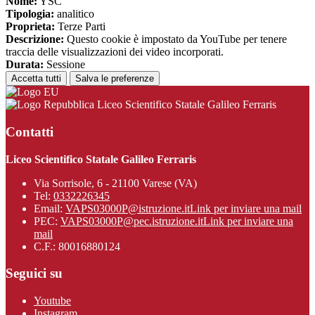
Nome:
YSC
Tipologia:
analitico
Proprieta:
Terze Parti
Descrizione:
Questo cookie è impostato da YouTube per tenere
traccia delle visualizzazioni dei video incorporati.
Durata:
Sessione
Accetta tutti
Salva le preferenze
Liceo Scientifico Statale Galileo Ferraris
Contatti
Liceo Scientifico Statale Galileo Ferraris
Via Sorrisole, 6 - 21100 Varese (VA)
Tel:
0332226345
Email:
VAPS03000P@istruzione.it
Link per inviare una mail
PEC:
VAPS03000P@pec.istruzione.it
Link per inviare una
mail
C.F.: 80016880124
Seguici su
Youtube
Instagram