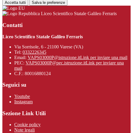
Accetta tutti
Salva le preferenze
Liceo Scientifico Statale Galileo Ferraris
Contatti
Liceo Scientifico Statale Galileo Ferraris
Via Sorrisole, 6 - 21100 Varese (VA)
Tel:
0332226345
Email:
VAPS03000P@istruzione.it
Link per inviare una mail
PEC:
VAPS03000P@pec.istruzione.it
Link per inviare una
mail
C.F.: 80016880124
Seguici su
Youtube
Instagram
Sezione Link Utili
Cookie policy
Note legali