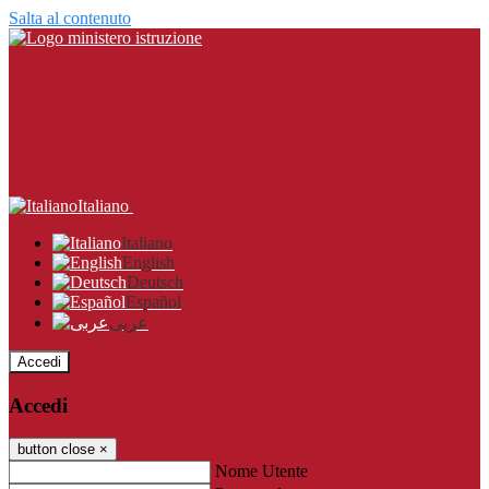
Salta al contenuto
Italiano
Italiano
English
Deutsch
Español
عربى
Accedi
Accedi
button close
×
Nome Utente