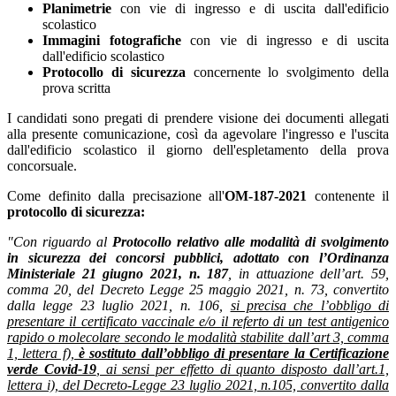
Planimetrie
con vie di ingresso e di uscita dall'edificio
scolastico
Immagini fotografiche
con vie di ingresso e di uscita
dall'edificio scolastico
Protocollo di sicurezza
concernente lo svolgimento della
prova scritta
I candidati sono pregati di prendere visione dei documenti allegati
alla presente comunicazione, così da agevolare l'ingresso e l'uscita
dall'edificio scolastico il giorno dell'espletamento della prova
concorsuale.
Come definito dalla precisazione all'
OM-187-2021
contenente il
protocollo di sicurezza:
"Con riguardo al
Protocollo relativo alle modalità di svolgimento
in sicurezza dei concorsi
pubblici, adottato con l’Ordinanza
Ministeriale 21 giugno 2021, n. 187
, in attuazione dell’art. 59,
comma 20, del Decreto Legge 25 maggio 2021, n. 73, convertito
dalla legge 23 luglio 2021, n. 106,
si precisa che l’obbligo di
presentare il certificato vaccinale e/o il referto di un test antigenico
rapido o molecolare secondo le modalità stabilite dall’art 3, comma
1, lettera f),
è sostituto dall’obbligo di presentare la Certificazione
verde Covid-19
, ai sensi per effetto di quanto disposto dall’art.1,
lettera i), del Decreto-Legge 23 luglio 2021, n.105, convertito dalla