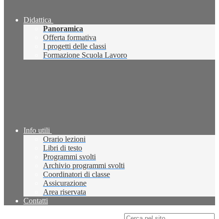
Didattica
Panoramica
Offerta formativa
I progetti delle classi
Formazione Scuola Lavoro
Info utili
Orario lezioni
Libri di testo
Programmi svolti
Archivio programmi svolti
Coordinatori di classe
Assicurazione
Area riservata
Contatti
Campo di ricerca per le pagine del sito