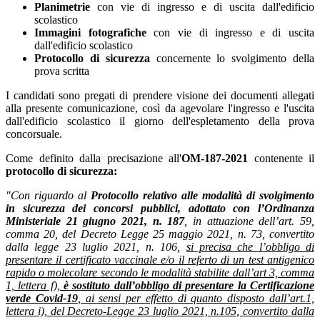
Planimetrie
con vie di ingresso e di uscita dall'edificio
scolastico
Immagini fotografiche
con vie di ingresso e di uscita
dall'edificio scolastico
Protocollo di sicurezza
concernente lo svolgimento della
prova scritta
I candidati sono pregati di prendere visione dei documenti allegati
alla presente comunicazione, così da agevolare l'ingresso e l'uscita
dall'edificio scolastico il giorno dell'espletamento della prova
concorsuale.
Come definito dalla precisazione all'
OM-187-2021
contenente il
protocollo di sicurezza:
"Con riguardo al
Protocollo relativo alle modalità di svolgimento
in sicurezza dei concorsi
pubblici, adottato con l’Ordinanza
Ministeriale 21 giugno 2021, n. 187
, in attuazione dell’art. 59,
comma 20, del Decreto Legge 25 maggio 2021, n. 73, convertito
dalla legge 23 luglio 2021, n. 106,
si precisa che l’obbligo di
presentare il certificato vaccinale e/o il referto di un test antigenico
rapido o molecolare secondo le modalità stabilite dall’art 3, comma
1, lettera f),
è sostituto dall’obbligo di presentare la Certificazione
verde Covid-19
, ai sensi per effetto di quanto disposto dall’art.1,
lettera i), del Decreto-Legge 23 luglio 2021, n.105, convertito dalla