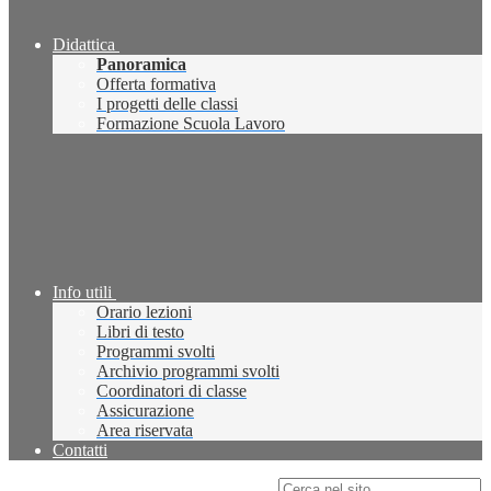
Didattica
Panoramica
Offerta formativa
I progetti delle classi
Formazione Scuola Lavoro
Info utili
Orario lezioni
Libri di testo
Programmi svolti
Archivio programmi svolti
Coordinatori di classe
Assicurazione
Area riservata
Contatti
Campo di ricerca per le pagine del sito