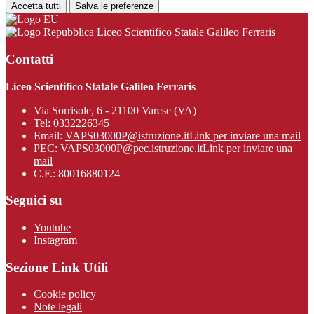
Accetta tutti
Salva le preferenze
Liceo Scientifico Statale Galileo Ferraris
Contatti
Liceo Scientifico Statale Galileo Ferraris
Via Sorrisole, 6 - 21100 Varese (VA)
Tel:
0332226345
Email:
VAPS03000P@istruzione.it
Link per inviare una mail
PEC:
VAPS03000P@pec.istruzione.it
Link per inviare una
mail
C.F.: 80016880124
Seguici su
Youtube
Instagram
Sezione Link Utili
Cookie policy
Note legali