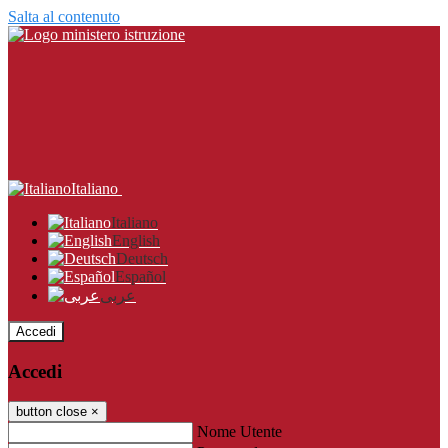
Salta al contenuto
Italiano
Italiano
English
Deutsch
Español
عربى
Accedi
Accedi
button close
×
Nome Utente