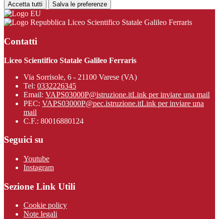
Accetta tutti
Salva le preferenze
Liceo Scientifico Statale Galileo Ferraris
Contatti
Liceo Scientifico Statale Galileo Ferraris
Via Sorrisole, 6 - 21100 Varese (VA)
Tel:
0332226345
Email:
VAPS03000P@istruzione.it
Link per inviare una mail
PEC:
VAPS03000P@pec.istruzione.it
Link per inviare una
mail
C.F.: 80016880124
Seguici su
Youtube
Instagram
Sezione Link Utili
Cookie policy
Note legali