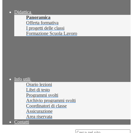
Didattica
Panoramica
Offerta formativa
I progetti delle classi
Formazione Scuola Lavoro
Info utili
Orario lezioni
Libri di testo
Programmi svolti
Archivio programmi svolti
Coordinatori di classe
Assicurazione
Area riservata
Contatti
Campo di ricerca per le pagine del sito