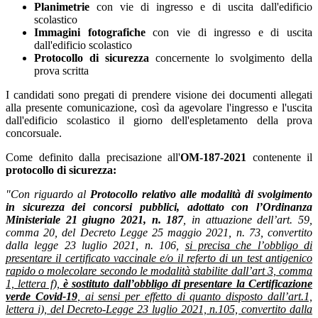
Planimetrie
con vie di ingresso e di uscita dall'edificio
scolastico
Immagini fotografiche
con vie di ingresso e di uscita
dall'edificio scolastico
Protocollo di sicurezza
concernente lo svolgimento della
prova scritta
I candidati sono pregati di prendere visione dei documenti allegati
alla presente comunicazione, così da agevolare l'ingresso e l'uscita
dall'edificio scolastico il giorno dell'espletamento della prova
concorsuale.
Come definito dalla precisazione all'
OM-187-2021
contenente il
protocollo di sicurezza:
"Con riguardo al
Protocollo relativo alle modalità di svolgimento
in sicurezza dei concorsi
pubblici, adottato con l’Ordinanza
Ministeriale 21 giugno 2021, n. 187
, in attuazione dell’art. 59,
comma 20, del Decreto Legge 25 maggio 2021, n. 73, convertito
dalla legge 23 luglio 2021, n. 106,
si precisa che l’obbligo di
presentare il certificato vaccinale e/o il referto di un test antigenico
rapido o molecolare secondo le modalità stabilite dall’art 3, comma
1, lettera f),
è sostituto dall’obbligo di presentare la Certificazione
verde Covid-19
, ai sensi per effetto di quanto disposto dall’art.1,
lettera i), del Decreto-Legge 23 luglio 2021, n.105, convertito dalla