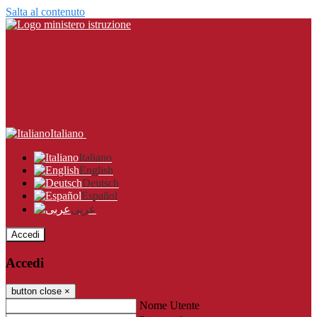
Salta al contenuto
Italiano
Italiano
English
Deutsch
Español
عربى
Accedi
Accedi
button close
×
Nome Utente