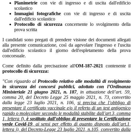
Planimetrie
con vie di ingresso e di uscita dall'edificio
scolastico
Immagini fotografiche
con vie di ingresso e di uscita
dall'edificio scolastico
Protocollo di sicurezza
concernente lo svolgimento della
prova scritta
I candidati sono pregati di prendere visione dei documenti allegati
alla presente comunicazione, così da agevolare l'ingresso e l'uscita
dall'edificio scolastico il giorno dell'espletamento della prova
concorsuale.
Come definito dalla precisazione all'
OM-187-2021
contenente il
protocollo di sicurezza:
"Con riguardo al
Protocollo relativo alle modalità di svolgimento
in sicurezza dei concorsi
pubblici, adottato con l’Ordinanza
Ministeriale 21 giugno 2021, n. 187
, in attuazione dell’art. 59,
comma 20, del Decreto Legge 25 maggio 2021, n. 73, convertito
dalla legge 23 luglio 2021, n. 106,
si precisa che l’obbligo di
presentare il certificato vaccinale e/o il referto di un test antigenico
rapido o molecolare secondo le modalità stabilite dall’art 3, comma
1, lettera f),
è sostituto dall’obbligo di presentare la Certificazione
verde Covid-19
, ai sensi per effetto di quanto disposto dall’art.1,
lettera i), del Decreto-Legge 23 luglio 2021, n.105, convertito dalla