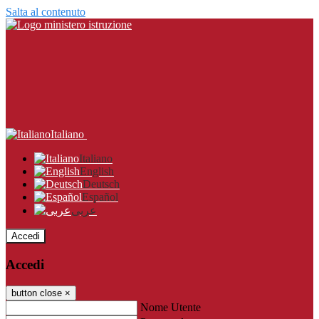
Salta al contenuto
Italiano
Italiano
English
Deutsch
Español
عربى
Accedi
Accedi
button close
×
Nome Utente