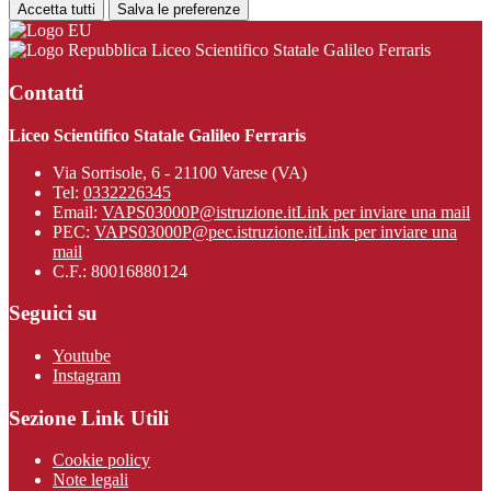
Accetta tutti
Salva le preferenze
Liceo Scientifico Statale Galileo Ferraris
Contatti
Liceo Scientifico Statale Galileo Ferraris
Via Sorrisole, 6 - 21100 Varese (VA)
Tel:
0332226345
Email:
VAPS03000P@istruzione.it
Link per inviare una mail
PEC:
VAPS03000P@pec.istruzione.it
Link per inviare una
mail
C.F.: 80016880124
Seguici su
Youtube
Instagram
Sezione Link Utili
Cookie policy
Note legali