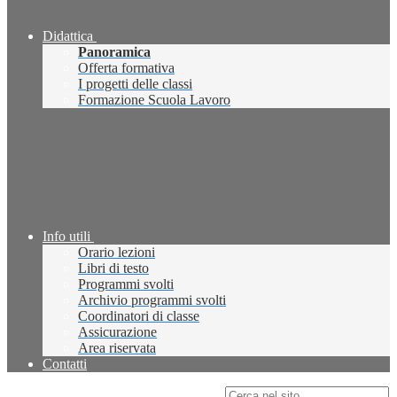
Didattica
Panoramica
Offerta formativa
I progetti delle classi
Formazione Scuola Lavoro
Info utili
Orario lezioni
Libri di testo
Programmi svolti
Archivio programmi svolti
Coordinatori di classe
Assicurazione
Area riservata
Contatti
Campo di ricerca per le pagine del sito