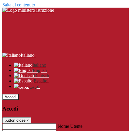
Salta al contenuto
Italiano
Italiano
English
Deutsch
Español
عربى
Accedi
Accedi
button close
×
Nome Utente