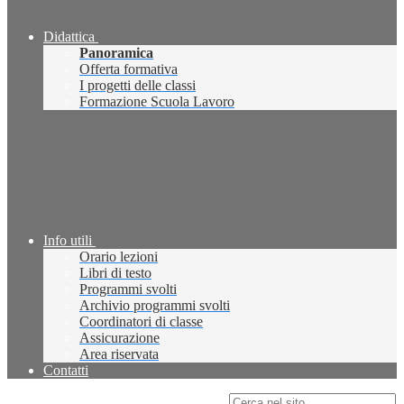
Didattica
Panoramica
Offerta formativa
I progetti delle classi
Formazione Scuola Lavoro
Info utili
Orario lezioni
Libri di testo
Programmi svolti
Archivio programmi svolti
Coordinatori di classe
Assicurazione
Area riservata
Contatti
Campo di ricerca per le pagine del sito