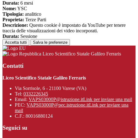
Durata:
6 mesi
Nome:
YSC
Tipologia:
analitico
Proprieta:
Terze Parti
Descrizione:
Questo cookie è impostato da YouTube per tenere
traccia delle visualizzazioni dei video incorporati.
Durata:
Sessione
Accetta tutti
Salva le preferenze
Liceo Scientifico Statale Galileo Ferraris
Contatti
Liceo Scientifico Statale Galileo Ferraris
Via Sorrisole, 6 - 21100 Varese (VA)
Tel:
0332226345
Email:
VAPS03000P@istruzione.it
Link per inviare una mail
PEC:
VAPS03000P@pec.istruzione.it
Link per inviare una
mail
C.F.: 80016880124
Seguici su