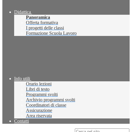
Didattica
Panoramica
Offerta formativa
I progetti delle classi
Formazione Scuola Lavoro
Info utili
Orario lezioni
Libri di testo
Programmi svolti
Archivio programmi svolti
Coordinatori di classe
Assicurazione
Area riservata
Contatti
Campo di ricerca per le pagine del sito