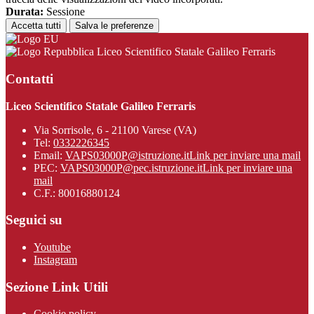
Durata:
Sessione
Accetta tutti
Salva le preferenze
Liceo Scientifico Statale Galileo Ferraris
Contatti
Liceo Scientifico Statale Galileo Ferraris
Via Sorrisole, 6 - 21100 Varese (VA)
Tel:
0332226345
Email:
VAPS03000P@istruzione.it
Link per inviare una mail
PEC:
VAPS03000P@pec.istruzione.it
Link per inviare una
mail
C.F.: 80016880124
Seguici su
Youtube
Instagram
Sezione Link Utili
Cookie policy