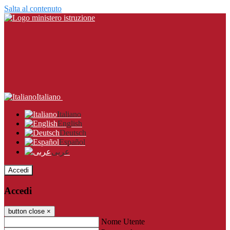
Salta al contenuto
Italiano
Italiano
English
Deutsch
Español
عربى
Accedi
Accedi
button close
×
Nome Utente