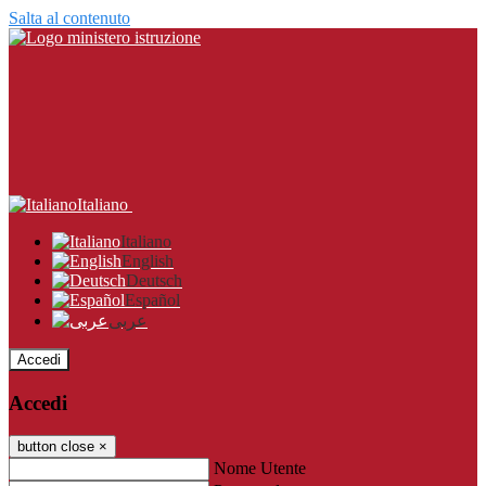
Salta al contenuto
Italiano
Italiano
English
Deutsch
Español
عربى
Accedi
Accedi
button close
×
Nome Utente