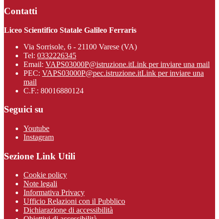
Contatti
Liceo Scientifico Statale Galileo Ferraris
Via Sorrisole, 6 - 21100 Varese (VA)
Tel:
0332226345
Email:
VAPS03000P@istruzione.it
Link per inviare una mail
PEC:
VAPS03000P@pec.istruzione.it
Link per inviare una
mail
C.F.: 80016880124
Seguici su
Youtube
Instagram
Sezione Link Utili
Cookie policy
Note legali
Informativa Privacy
Ufficio Relazioni con il Pubblico
Dichiarazione di accessibilità
Obiettivi di accessibilità