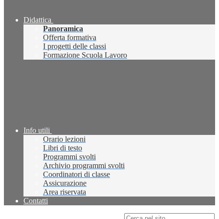
Didattica
Panoramica
Offerta formativa
I progetti delle classi
Formazione Scuola Lavoro
Info utili
Orario lezioni
Libri di testo
Programmi svolti
Archivio programmi svolti
Coordinatori di classe
Assicurazione
Area riservata
Contatti
Campo di ricerca per le pagine del sito