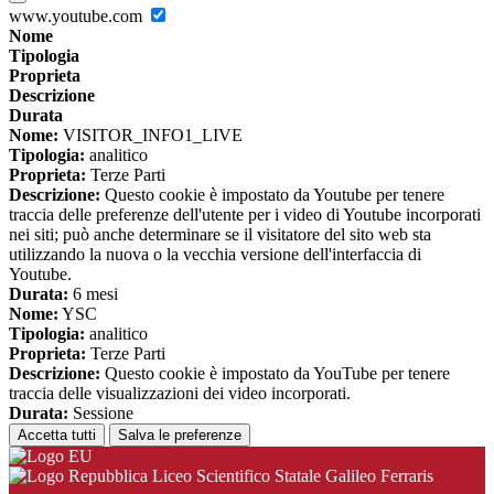
www.youtube.com
Nome
Tipologia
Proprieta
Descrizione
Durata
Nome:
VISITOR_INFO1_LIVE
Tipologia:
analitico
Proprieta:
Terze Parti
Descrizione:
Questo cookie è impostato da Youtube per tenere
traccia delle preferenze dell'utente per i video di Youtube incorporati
nei siti; può anche determinare se il visitatore del sito web sta
utilizzando la nuova o la vecchia versione dell'interfaccia di
Youtube.
Durata:
6 mesi
Nome:
YSC
Tipologia:
analitico
Proprieta:
Terze Parti
Descrizione:
Questo cookie è impostato da YouTube per tenere
traccia delle visualizzazioni dei video incorporati.
Durata:
Sessione
Accetta tutti
Salva le preferenze
Liceo Scientifico Statale Galileo Ferraris