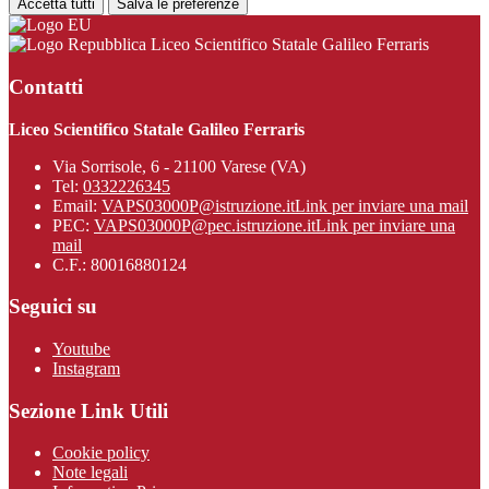
Accetta tutti
Salva le preferenze
Liceo Scientifico Statale Galileo Ferraris
Contatti
Liceo Scientifico Statale Galileo Ferraris
Via Sorrisole, 6 - 21100 Varese (VA)
Tel:
0332226345
Email:
VAPS03000P@istruzione.it
Link per inviare una mail
PEC:
VAPS03000P@pec.istruzione.it
Link per inviare una
mail
C.F.: 80016880124
Seguici su
Youtube
Instagram
Sezione Link Utili
Cookie policy
Note legali