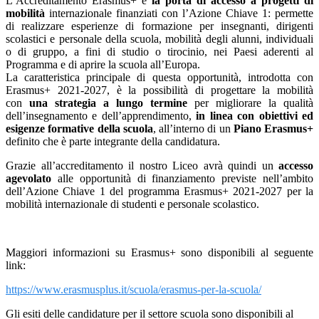
L’Accreditamento Erasmus+ è
la porta di accesso a progetti di
mobilità
internazionale finanziati con l’Azione Chiave 1: permette
di realizzare esperienze di formazione per insegnanti, dirigenti
scolastici e personale della scuola, mobilità degli alunni, individuali
o di gruppo, a fini di studio o tirocinio, nei Paesi aderenti al
Programma e di aprire la scuola all’Europa.
La caratteristica principale di questa opportunità, introdotta con
Erasmus+ 2021-2027, è la possibilità di progettare la mobilità
con
una strategia a lungo termine
per migliorare la qualità
dell’insegnamento e dell’apprendimento,
in linea con obiettivi ed
esigenze formative della scuola
, all’interno di un
Piano Erasmus+
definito che è parte integrante della candidatura.
Grazie all’accreditamento il nostro Liceo avrà quindi un
accesso
agevolato
alle opportunità di finanziamento previste nell’ambito
dell’Azione Chiave 1 del programma Erasmus+ 2021-2027 per la
mobilità internazionale di studenti e personale scolastico.
Maggiori informazioni su Erasmus+ sono disponibili al seguente
link:
https://www.erasmusplus.it/scuola/erasmus-per-la-scuola/
Gli esiti delle candidature per il settore scuola sono disponibili al