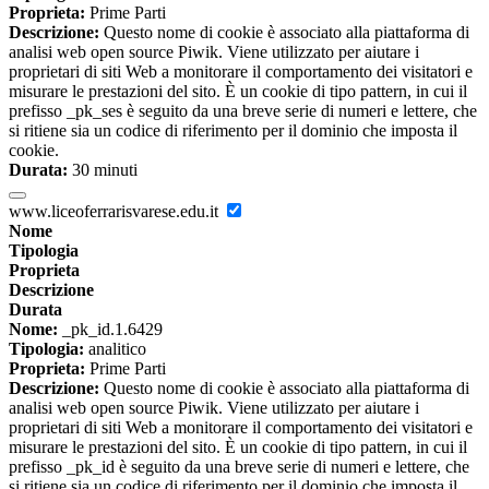
Proprieta:
Prime Parti
Descrizione:
Questo nome di cookie è associato alla piattaforma di
analisi web open source Piwik. Viene utilizzato per aiutare i
proprietari di siti Web a monitorare il comportamento dei visitatori e
misurare le prestazioni del sito. È un cookie di tipo pattern, in cui il
prefisso _pk_ses è seguito da una breve serie di numeri e lettere, che
si ritiene sia un codice di riferimento per il dominio che imposta il
cookie.
Durata:
30 minuti
www.liceoferrarisvarese.edu.it
Nome
Tipologia
Proprieta
Descrizione
Durata
Nome:
_pk_id.1.6429
Tipologia:
analitico
Proprieta:
Prime Parti
Descrizione:
Questo nome di cookie è associato alla piattaforma di
analisi web open source Piwik. Viene utilizzato per aiutare i
proprietari di siti Web a monitorare il comportamento dei visitatori e
misurare le prestazioni del sito. È un cookie di tipo pattern, in cui il
prefisso _pk_id è seguito da una breve serie di numeri e lettere, che
si ritiene sia un codice di riferimento per il dominio che imposta il