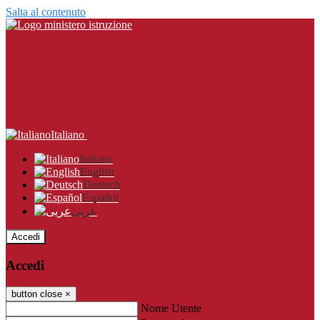
Salta al contenuto
Italiano
Italiano
English
Deutsch
Español
عربى
Accedi
Accedi
button close
×
Nome Utente