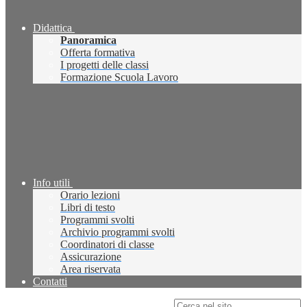
Didattica
Panoramica
Offerta formativa
I progetti delle classi
Formazione Scuola Lavoro
Info utili
Orario lezioni
Libri di testo
Programmi svolti
Archivio programmi svolti
Coordinatori di classe
Assicurazione
Area riservata
Contatti
Campo di ricerca per le pagine del sito