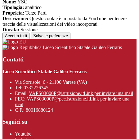
Nome:
YSC
Tipologia:
analitico
Proprieta:
Terze Parti
Descrizione:
Questo cookie è impostato da YouTube per tenere
traccia delle visualizzazioni dei video incorporati.
Durata:
Sessione
Accetta tutti
Salva le preferenze
Liceo Scientifico Statale Galileo Ferraris
Contatti
Liceo Scientifico Statale Galileo Ferraris
Via Sorrisole, 6 - 21100 Varese (VA)
Tel:
0332226345
Email:
VAPS03000P@istruzione.it
Link per inviare una mail
PEC:
VAPS03000P@pec.istruzione.it
Link per inviare una
mail
C.F.: 80016880124
Seguici su
Youtube