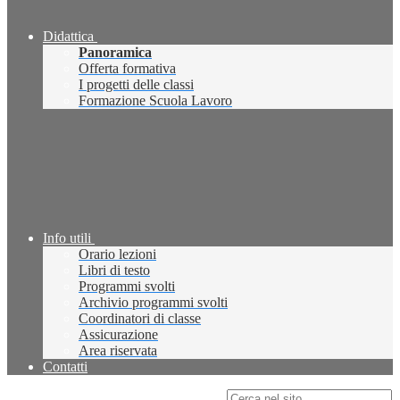
Didattica
Panoramica
Offerta formativa
I progetti delle classi
Formazione Scuola Lavoro
Info utili
Orario lezioni
Libri di testo
Programmi svolti
Archivio programmi svolti
Coordinatori di classe
Assicurazione
Area riservata
Contatti
Campo di ricerca per le pagine del sito