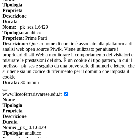
Tipologia
Proprieta
Descrizione
Durata
Nome:
_pk_ses.1.6429
Tipologia:
analitico
Proprieta:
Prime Parti
Descrizione:
Questo nome di cookie è associato alla piattaforma di
analisi web open source Piwik. Viene utilizzato per aiutare i
proprietari di siti Web a monitorare il comportamento dei visitatori e
misurare le prestazioni del sito. È un cookie di tipo pattern, in cui il
prefisso _pk_ses è seguito da una breve serie di numeri e lettere, che
si ritiene sia un codice di riferimento per il dominio che imposta il
cookie.
Durata:
30 minuti
www.liceoferrarisvarese.edu.it
Nome
Tipologia
Proprieta
Descrizione
Durata
Nome:
_pk_id.1.6429
Tipologia:
analitico