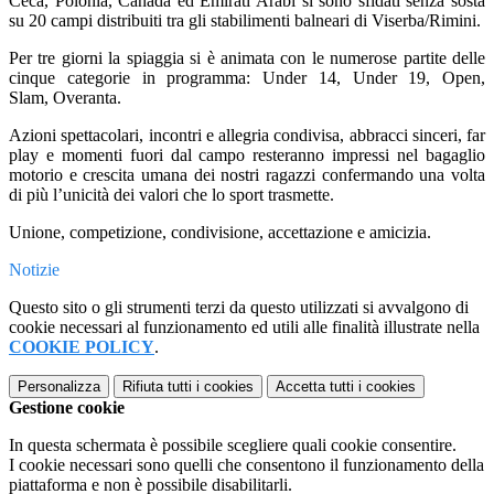
Ceca, Polonia, Canada ed Emirati Arabi si sono sfidati senza sosta
su 20 campi distribuiti tra gli stabilimenti balneari di Viserba/Rimini.
Per tre giorni la spiaggia si è animata con le numerose partite delle
cinque categorie in programma: Under 14, Under 19, Open,
Slam, Overanta.
Azioni spettacolari, incontri e allegria condivisa, abbracci sinceri, far
play e momenti fuori dal campo resteranno impressi nel bagaglio
motorio e crescita umana dei nostri ragazzi confermando una volta
di più l’unicità dei valori che lo sport trasmette.
Unione, competizione, condivisione, accettazione e amicizia.
Notizie
Questo sito o gli strumenti terzi da questo utilizzati si avvalgono di
cookie necessari al funzionamento ed utili alle finalità illustrate nella
COOKIE POLICY
.
Personalizza
Rifiuta tutti
i cookies
Accetta tutti
i cookies
Gestione cookie
In questa schermata è possibile scegliere quali cookie consentire.
I cookie necessari sono quelli che consentono il funzionamento della
piattaforma e non è possibile disabilitarli.