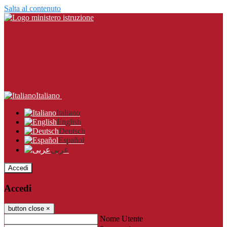
Salta al contenuto
Italiano
Italiano
English
Deutsch
Español
عربى
Accedi
Accedi
button close
×
Nome Utente