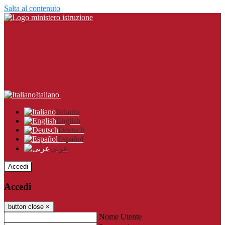
Salta al contenuto
Italiano
Italiano
English
Deutsch
Español
عربى
Accedi
Accedi
button close
×
Nome Utente