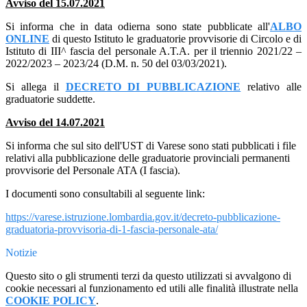
Avviso del 15.07.2021
Si informa che in data odierna sono state pubblicate all'
ALBO
ONLINE
di questo Istituto le graduatorie provvisorie di Circolo e di
Istituto di III^ fascia del
personale A.T.A. per il triennio 2021/22 –
2022/2023 – 2023/24 (D.M. n. 50 del 03/03/2021).
Si allega il
DECRETO DI PUBBLICAZIONE
relativo alle
graduatorie suddette.
Avviso del 14.07.2021
Si informa che sul sito dell'UST di Varese sono stati pubblicati i file
relativi alla pubblicazione delle graduatorie provinciali permanenti
provvisorie del Personale ATA (I fascia).
I documenti sono consultabili al seguente link:
https://varese.istruzione.
lombardia.gov.it/decreto-
pubblicazione-
graduatoria-
provvisoria-di-1-fascia-
personale-ata/
Notizie
Questo sito o gli strumenti terzi da questo utilizzati si avvalgono di
cookie necessari al funzionamento ed utili alle finalità illustrate nella
COOKIE POLICY
.