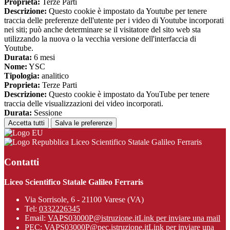
Proprieta:
Terze Parti
Descrizione:
Questo cookie è impostato da Youtube per tenere
traccia delle preferenze dell'utente per i video di Youtube incorporati
nei siti; può anche determinare se il visitatore del sito web sta
utilizzando la nuova o la vecchia versione dell'interfaccia di
Youtube.
Durata:
6 mesi
Nome:
YSC
Tipologia:
analitico
Proprieta:
Terze Parti
Descrizione:
Questo cookie è impostato da YouTube per tenere
traccia delle visualizzazioni dei video incorporati.
Durata:
Sessione
Accetta tutti
Salva le preferenze
Liceo Scientifico Statale Galileo Ferraris
Contatti
Liceo Scientifico Statale Galileo Ferraris
Via Sorrisole, 6 - 21100 Varese (VA)
Tel:
0332226345
Email:
VAPS03000P@istruzione.it
Link per inviare una mail
PEC:
VAPS03000P@pec.istruzione.it
Link per inviare una