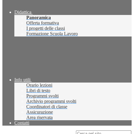
Didattica
Panoramica
Offerta formativa
I progetti delle classi
Formazione Scuola Lavoro
Info utili
Orario lezioni
Libri di testo
Programmi svolti
Archivio programmi svolti
Coordinatori di classe
Assicurazione
Area riservata
Contatti
Campo di ricerca per le pagine del sito