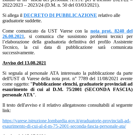
2022/2023 – 2023/24 (D.M. n. 50 del 03/03/2021).
Si allega il
DECRETO DI PUBBLICAZIONE
relativo alle
graduatorie suddette.
Come comunicato da UST Varese con la
nota prot. 8240 del
26.08.2021
, si comunica che sussistono problemi tecnici per
l’elaborazione della graduatoria definitiva del profilo Assistente
Tecnico, la cui data di pubblicazione sarà comunicata
successivamente.
Avviso del 13.08.2021
Si segnala al personale ATA interessato la pubblicazione da parte
dell'UST di Varese della nota prot. n°
7789 del 11/08/2021
avente
come oggetto: "
Pubblicazione elenchi, graduatorie provinciali ad
esaurimento di cui al D.M. 75/2001 (SECONDA FASCIA)
personale ATA
".
Il testo dell'avviso e il relativo allegatosono consultabili al seguente
link:
https://varese.istruzione.lombardia.gov.it/graduatorie-provinciali-ad-
esaurimento-di-cui-al-d-m-75-2001-seconda-fascia-personale-ata/