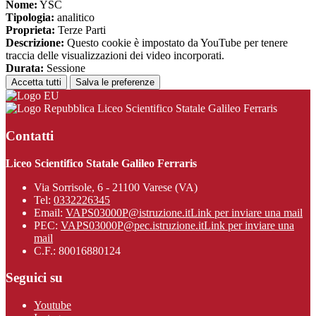
Nome:
YSC
Tipologia:
analitico
Proprieta:
Terze Parti
Descrizione:
Questo cookie è impostato da YouTube per tenere
traccia delle visualizzazioni dei video incorporati.
Durata:
Sessione
Accetta tutti
Salva le preferenze
Liceo Scientifico Statale Galileo Ferraris
Contatti
Liceo Scientifico Statale Galileo Ferraris
Via Sorrisole, 6 - 21100 Varese (VA)
Tel:
0332226345
Email:
VAPS03000P@istruzione.it
Link per inviare una mail
PEC:
VAPS03000P@pec.istruzione.it
Link per inviare una
mail
C.F.: 80016880124
Seguici su
Youtube