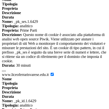
Tipologia
Proprieta
Descrizione
Durata
Nome:
_pk_ses.1.6429
Tipologia:
analitico
Proprieta:
Prime Parti
Descrizione:
Questo nome di cookie è associato alla piattaforma di
analisi web open source Piwik. Viene utilizzato per aiutare i
proprietari di siti Web a monitorare il comportamento dei visitatori e
misurare le prestazioni del sito. È un cookie di tipo pattern, in cui il
prefisso _pk_ses è seguito da una breve serie di numeri e lettere, che
si ritiene sia un codice di riferimento per il dominio che imposta il
cookie.
Durata:
30 minuti
www.liceoferrarisvarese.edu.it
Nome
Tipologia
Proprieta
Descrizione
Durata
Nome:
_pk_id.1.6429
Tipologia:
analitico