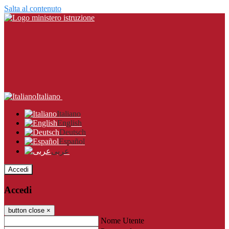
Salta al contenuto
Italiano
Italiano
English
Deutsch
Español
عربى
Accedi
Accedi
button close
×
Nome Utente