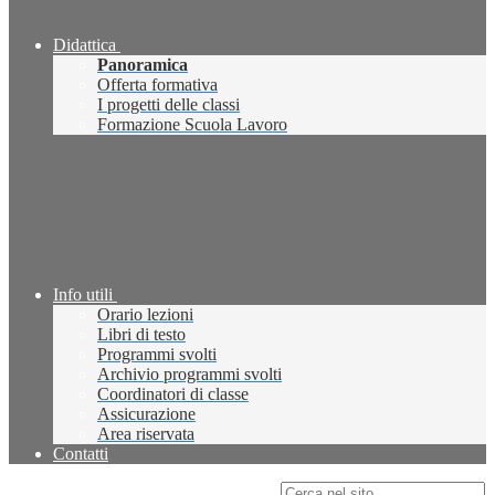
Didattica
Panoramica
Offerta formativa
I progetti delle classi
Formazione Scuola Lavoro
Info utili
Orario lezioni
Libri di testo
Programmi svolti
Archivio programmi svolti
Coordinatori di classe
Assicurazione
Area riservata
Contatti
Campo di ricerca per le pagine del sito