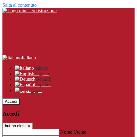
Salta al contenuto
Italiano
Italiano
English
Deutsch
Español
عربى
Accedi
Accedi
button close
×
Nome Utente