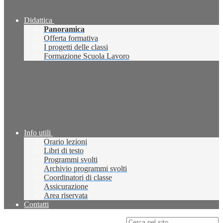
Didattica
Panoramica
Offerta formativa
I progetti delle classi
Formazione Scuola Lavoro
Info utili
Orario lezioni
Libri di testo
Programmi svolti
Archivio programmi svolti
Coordinatori di classe
Assicurazione
Area riservata
Contatti
Campo di ricerca per le pagine del sito