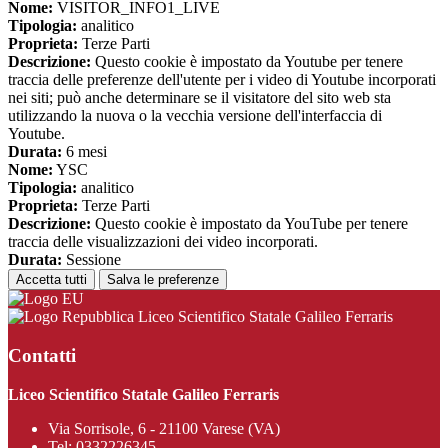
Nome:
VISITOR_INFO1_LIVE
Tipologia:
analitico
Proprieta:
Terze Parti
Descrizione:
Questo cookie è impostato da Youtube per tenere
traccia delle preferenze dell'utente per i video di Youtube incorporati
nei siti; può anche determinare se il visitatore del sito web sta
utilizzando la nuova o la vecchia versione dell'interfaccia di
Youtube.
Durata:
6 mesi
Nome:
YSC
Tipologia:
analitico
Proprieta:
Terze Parti
Descrizione:
Questo cookie è impostato da YouTube per tenere
traccia delle visualizzazioni dei video incorporati.
Durata:
Sessione
Accetta tutti
Salva le preferenze
Liceo Scientifico Statale Galileo Ferraris
Contatti
Liceo Scientifico Statale Galileo Ferraris
Via Sorrisole, 6 - 21100 Varese (VA)
Tel:
0332226345