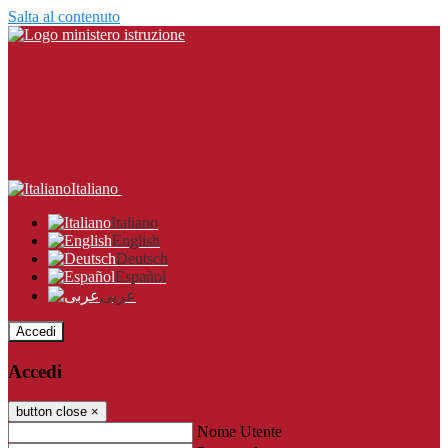
Salta al contenuto
Italiano
Italiano
English
Deutsch
Español
عربى
Accedi
Accedi
button close
×
Nome Utente