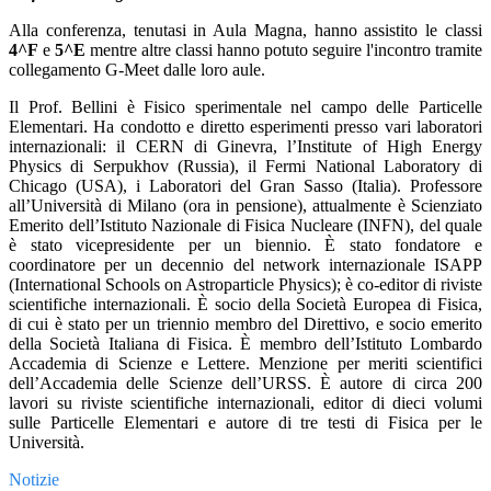
Alla conferenza, tenutasi in Aula Magna, hanno assistito le classi
4^F
e
5^E
mentre altre classi hanno potuto seguire l'incontro tramite
collegamento G-Meet dalle loro aule.
Il Prof. Bellini è Fisico sperimentale nel campo delle Particelle
Elementari. Ha condotto e diretto esperimenti presso vari laboratori
internazionali: il CERN di Ginevra, l’Institute of High Energy
Physics di Serpukhov (Russia), il Fermi National Laboratory di
Chicago (USA), i Laboratori del Gran Sasso (Italia). Professore
all’Università di Milano (ora in pensione), attualmente è Scienziato
Emerito dell’Istituto Nazionale di Fisica Nucleare (INFN), del quale
è stato vicepresidente per un biennio. È stato fondatore e
coordinatore per un decennio del network internazionale ISAPP
(International Schools on Astroparticle Physics); è co-editor di riviste
scientifiche internazionali. È socio della Società Europea di Fisica,
di cui è stato per un triennio membro del Direttivo, e socio emerito
della Società Italiana di Fisica. È membro dell’Istituto Lombardo
Accademia di Scienze e Lettere. Menzione per meriti scientifici
dell’Accademia delle Scienze dell’URSS. È autore di circa 200
lavori su riviste scientifiche internazionali, editor di dieci volumi
sulle Particelle Elementari e autore di tre testi di Fisica per le
Università.
Notizie