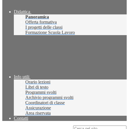
Didattica
Panoramica
Offerta formativa
I progetti delle classi
Formazione Scuola Lavoro
Info utili
Orario lezioni
Libri di testo
Programmi svolti
Archivio programmi svolti
Coordinatori di classe
Assicurazione
Area riservata
Contatti
Campo di ricerca per le pagine del sito