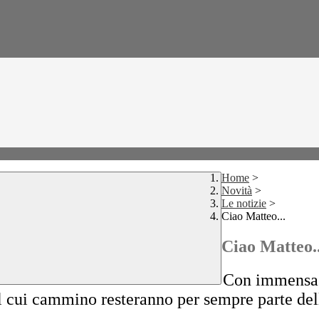
Home
>
Novità
>
Le notizie
>
Ciao Matteo...
Ciao Matteo..
Con immensa t
il cui cammino resteranno per sempre parte dell