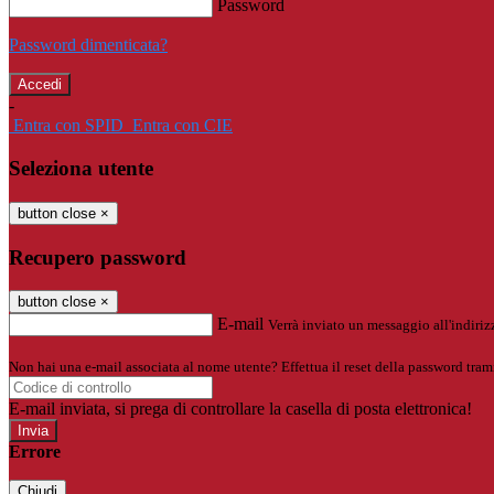
Password
Password dimenticata?
-
Entra con SPID
Entra con CIE
Seleziona utente
button close
×
Recupero password
button close
×
E-mail
Verrà inviato un messaggio all'indirizz
Non hai una e-mail associata al nome utente? Effettua il reset della password tram
E-mail inviata, si prega di controllare la casella di posta elettronica!
Errore
Chiudi