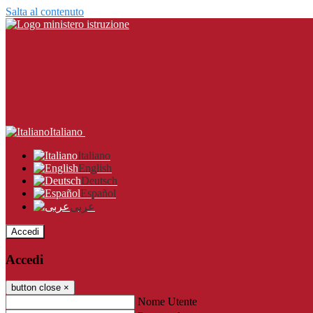
Salta al contenuto
Italiano
Italiano
English
Deutsch
Español
عربى
Accedi
Accedi
button close
×
Nome Utente