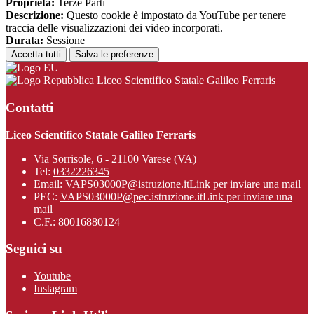
Proprieta:
Terze Parti
Descrizione:
Questo cookie è impostato da YouTube per tenere
traccia delle visualizzazioni dei video incorporati.
Durata:
Sessione
Accetta tutti
Salva le preferenze
Liceo Scientifico Statale Galileo Ferraris
Contatti
Liceo Scientifico Statale Galileo Ferraris
Via Sorrisole, 6 - 21100 Varese (VA)
Tel:
0332226345
Email:
VAPS03000P@istruzione.it
Link per inviare una mail
PEC:
VAPS03000P@pec.istruzione.it
Link per inviare una
mail
C.F.: 80016880124
Seguici su
Youtube
Instagram