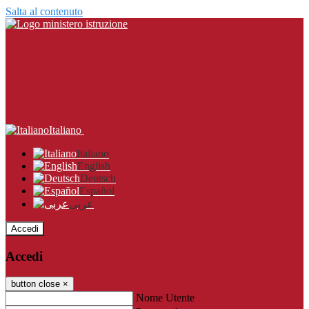
Salta al contenuto
Italiano
Italiano
English
Deutsch
Español
عربى
Accedi
Accedi
button close
×
Nome Utente