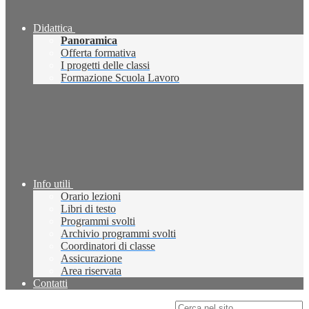
Didattica
Panoramica
Offerta formativa
I progetti delle classi
Formazione Scuola Lavoro
Info utili
Orario lezioni
Libri di testo
Programmi svolti
Archivio programmi svolti
Coordinatori di classe
Assicurazione
Area riservata
Contatti
Campo di ricerca per le pagine del sito