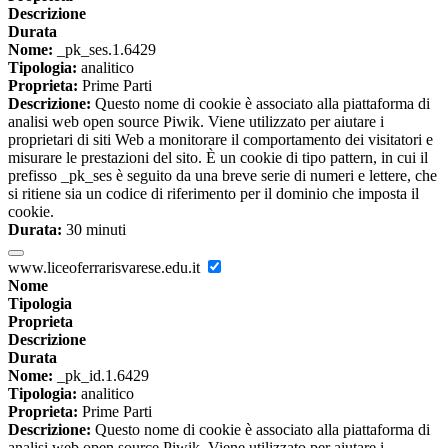
Descrizione
Durata
Nome:
_pk_ses.1.6429
Tipologia:
analitico
Proprieta:
Prime Parti
Descrizione:
Questo nome di cookie è associato alla piattaforma di
analisi web open source Piwik. Viene utilizzato per aiutare i
proprietari di siti Web a monitorare il comportamento dei visitatori e
misurare le prestazioni del sito. È un cookie di tipo pattern, in cui il
prefisso _pk_ses è seguito da una breve serie di numeri e lettere, che
si ritiene sia un codice di riferimento per il dominio che imposta il
cookie.
Durata:
30 minuti
www.liceoferrarisvarese.edu.it
Nome
Tipologia
Proprieta
Descrizione
Durata
Nome:
_pk_id.1.6429
Tipologia:
analitico
Proprieta:
Prime Parti
Descrizione:
Questo nome di cookie è associato alla piattaforma di
analisi web open source Piwik. Viene utilizzato per aiutare i