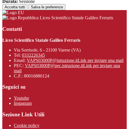
Durata:
Sessione
Accetta tutti
Salva le preferenze
Liceo Scientifico Statale Galileo Ferraris
Contatti
Liceo Scientifico Statale Galileo Ferraris
Via Sorrisole, 6 - 21100 Varese (VA)
Tel:
0332226345
Email:
VAPS03000P@istruzione.it
Link per inviare una mail
PEC:
VAPS03000P@pec.istruzione.it
Link per inviare una
mail
C.F.: 80016880124
Seguici su
Youtube
Instagram
Sezione Link Utili
Cookie policy