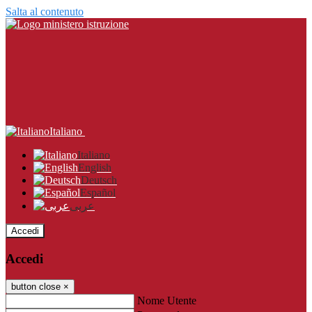
Salta al contenuto
Italiano
Italiano
English
Deutsch
Español
عربى
Accedi
Accedi
button close
×
Nome Utente