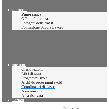
Didattica
Panoramica
Offerta formativa
I progetti delle classi
Formazione Scuola Lavoro
Info utili
Orario lezioni
Libri di testo
Programmi svolti
Archivio programmi svolti
Coordinatori di classe
Assicurazione
Area riservata
Contatti
Campo di ricerca per le pagine del sito