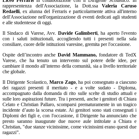
Liceo Ferraris
in collaborazione con il Dirigente Scolastico. In
rappresentenza dell'Associazione, la Dott.ssa
Valeria Caruso
Redaelli
, ex alunna del Ferraris e particolarmente attiva all'interno
dell'Associazione nell'organizzazione di eventi dedicati agli studenti
e alle studentesse di oggi.
Il Sindaco di Varese, Avv.
Davide Galimberti
, ha aperto l'evento
con i saluti istituzionali, accogliendo tutti i presenti nella sala
consiliare, cuore delle istituzioni varesine, gremita per l'occasione.
Ospite dell’incontro anche
David Mammano,
fondatore di TedX
Varese, che ha tenuto un intervento sul potere delle idee, per
cambiare il mondo all’interno della comunità, sia a livello territoriale
che globale.
Il Dirigente Scolastico,
Marco Zago
, ha poi consegnato a ciascuno
dei ragazzi presenti il meritato - e a volte sudato - Diploma,
accompagnato dalla domanda di rito sulle scelte di studio attuali e
sulle loro aspirazioni future. Tra i presenti, anche i genitori di Chiara
Celato e Christian Pallaro, scomparsi prematuramente in un tragico
incidente d’auto la scorsa estate. Ai genitori sono stati consegnati i
Diplomi dei figli e, con l'occasione, il Dirigente ha annunciato che
presto saranno inaugurate due nuove aule intitolate a Chiara e
Christian, "due stanze vicinissime, come vicinissimi erano questi due
ragazzi”.