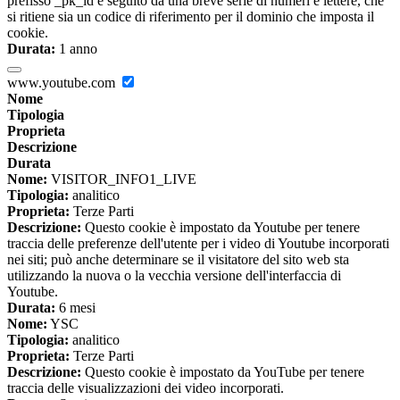
prefisso _pk_id è seguito da una breve serie di numeri e lettere, che
si ritiene sia un codice di riferimento per il dominio che imposta il
cookie.
Durata:
1 anno
www.youtube.com
Nome
Tipologia
Proprieta
Descrizione
Durata
Nome:
VISITOR_INFO1_LIVE
Tipologia:
analitico
Proprieta:
Terze Parti
Descrizione:
Questo cookie è impostato da Youtube per tenere
traccia delle preferenze dell'utente per i video di Youtube incorporati
nei siti; può anche determinare se il visitatore del sito web sta
utilizzando la nuova o la vecchia versione dell'interfaccia di
Youtube.
Durata:
6 mesi
Nome:
YSC
Tipologia:
analitico
Proprieta:
Terze Parti
Descrizione:
Questo cookie è impostato da YouTube per tenere
traccia delle visualizzazioni dei video incorporati.