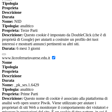
Tipologia
Proprieta
Descrizione
Durata
Nome:
NID
Tipologia:
analitico
Proprieta:
Terze Parti
Descrizione:
Questo cookie è impostato da DoubleClick (che è di
proprietà di Google) per aiutarti a costruire un profilo dei tuoi
interessi e mostrarti annunci pertinenti su altri siti.
Durata:
6 mesi 3 giorni
www.liceoferrarisvarese.edu.it
Nome
Tipologia
Proprieta
Descrizione
Durata
Nome:
_pk_ses.1.6429
Tipologia:
analitico
Proprieta:
Prime Parti
Descrizione:
Questo nome di cookie è associato alla piattaforma di
analisi web open source Piwik. Viene utilizzato per aiutare i
proprietari di siti Web a monitorare il comportamento dei visitatori e
misurare le prestazioni del sito. È un cookie di tipo pattern, in cui il