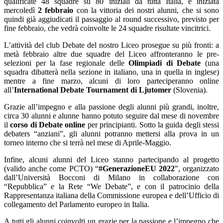
qualificate 48 squadre su 80 iniziali da tutta Italia, è iniziata
mercoledì
2 febbraio
con la vittoria dei nostri alunni, che si sono
quindi già aggiudicati il passaggio al round successivo, previsto per
fine febbraio, che vedrà coinvolte le 24 squadre risultate vincitrici.
L’attività del club Debate del nostro Liceo prosegue su più fronti: a
metà febbraio altre due squadre del Liceo affronteranno le pre-
selezioni per la fase regionale delle
Olimpiadi di Debate
(una
squadra dibatterà nella sezione in italiano, una in quella in inglese)
mentre a fine marzo, alcuni di loro parteciperanno online
all’
International Debate Tournament di Ljutomer
(Slovenia).
Grazie all’impegno e alla passione degli alunni più grandi, inoltre,
circa 30 alunni e alunne hanno potuto seguire dal mese di novembre
il
corso di Debate online
per principianti. Sotto la guida degli stessi
debaters “anziani”, gli alunni potranno mettersi alla prova in un
torneo interno che si terrà nel mese di Aprile-Maggio.
Infine, alcuni alunni del Liceo stanno partecipando al progetto
(valido anche come PCTO) “
#GenerazioneEU 2022
”, organizzato
dall’Università Bocconi di Milano in collaborazione con
“Repubblica” e la Rete “We Debate”, e con il patrocinio della
Rappresentanza italiana della Commissione europea e dell’Ufficio di
collegamento del Parlamento europeo in Italia.
A tutti gli alunni coinvolti un grazie per la passione e l’impegno che