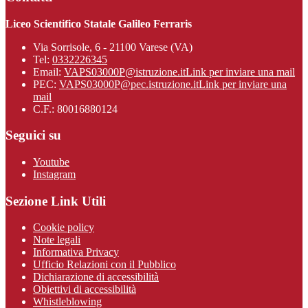
Liceo Scientifico Statale Galileo Ferraris
Via Sorrisole, 6 - 21100 Varese (VA)
Tel:
0332226345
Email:
VAPS03000P@istruzione.it
Link per inviare una mail
PEC:
VAPS03000P@pec.istruzione.it
Link per inviare una
mail
C.F.: 80016880124
Seguici su
Youtube
Instagram
Sezione Link Utili
Cookie policy
Note legali
Informativa Privacy
Ufficio Relazioni con il Pubblico
Dichiarazione di accessibilità
Obiettivi di accessibilità
Whistleblowing