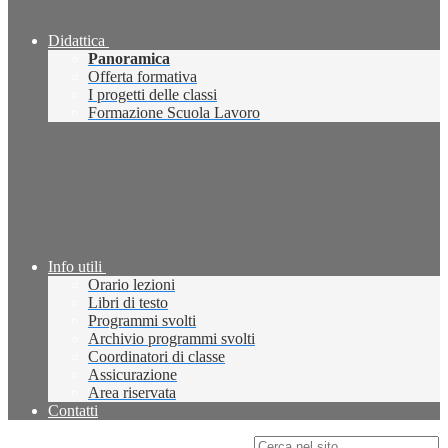
Didattica
Panoramica
Offerta formativa
I progetti delle classi
Formazione Scuola Lavoro
Info utili
Orario lezioni
Libri di testo
Programmi svolti
Archivio programmi svolti
Coordinatori di classe
Assicurazione
Area riservata
Contatti
Campo di ricerca per le pagine del sito