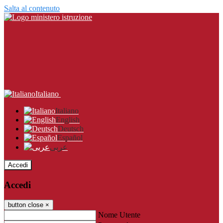
Salta al contenuto
Italiano
Italiano
English
Deutsch
Español
عربى
Accedi
Accedi
button close
×
Nome Utente