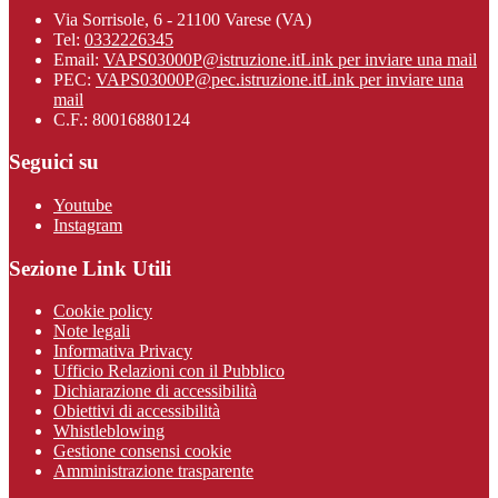
Via Sorrisole, 6 - 21100 Varese (VA)
Tel:
0332226345
Email:
VAPS03000P@istruzione.it
Link per inviare una mail
PEC:
VAPS03000P@pec.istruzione.it
Link per inviare una
mail
C.F.: 80016880124
Seguici su
Youtube
Instagram
Sezione Link Utili
Cookie policy
Note legali
Informativa Privacy
Ufficio Relazioni con il Pubblico
Dichiarazione di accessibilità
Obiettivi di accessibilità
Whistleblowing
Gestione consensi cookie
Amministrazione trasparente