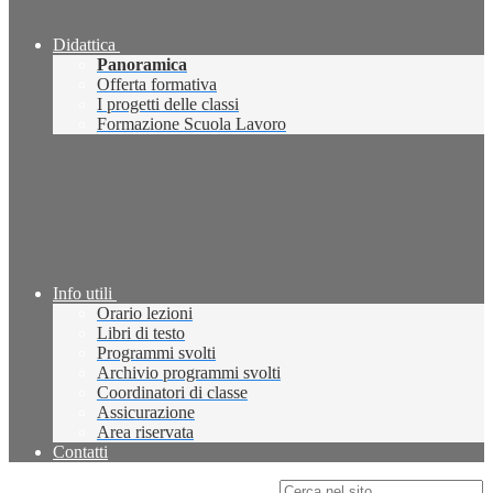
Didattica
Panoramica
Offerta formativa
I progetti delle classi
Formazione Scuola Lavoro
Info utili
Orario lezioni
Libri di testo
Programmi svolti
Archivio programmi svolti
Coordinatori di classe
Assicurazione
Area riservata
Contatti
Campo di ricerca per le pagine del sito