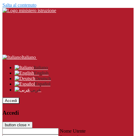
Salta al contenuto
Italiano
Italiano
English
Deutsch
Español
عربى
Accedi
Accedi
button close
×
Nome Utente