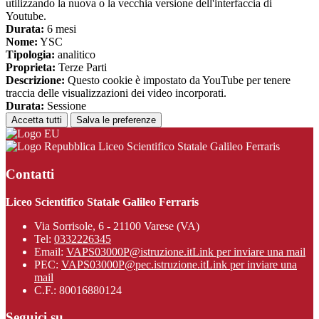
utilizzando la nuova o la vecchia versione dell'interfaccia di
Youtube.
Durata:
6 mesi
Nome:
YSC
Tipologia:
analitico
Proprieta:
Terze Parti
Descrizione:
Questo cookie è impostato da YouTube per tenere
traccia delle visualizzazioni dei video incorporati.
Durata:
Sessione
Accetta tutti
Salva le preferenze
Liceo Scientifico Statale Galileo Ferraris
Contatti
Liceo Scientifico Statale Galileo Ferraris
Via Sorrisole, 6 - 21100 Varese (VA)
Tel:
0332226345
Email:
VAPS03000P@istruzione.it
Link per inviare una mail
PEC:
VAPS03000P@pec.istruzione.it
Link per inviare una
mail
C.F.: 80016880124
Seguici su