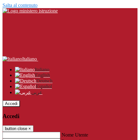
Salta al contenuto
Italiano
Italiano
English
Deutsch
Español
عربى
Accedi
Accedi
button close
×
Nome Utente