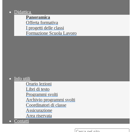
Didattica
Panoramica
Offerta formativa
I progetti delle classi
Formazione Scuola Lavoro
Info utili
Orario lezioni
Libri di testo
Programmi svolti
Archivio programmi svolti
Coordinatori di classe
Assicurazione
Area riservata
Contatti
Campo di ricerca per le pagine del sito