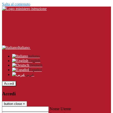
Salta al contenuto
Italiano
Italiano
English
Deutsch
Español
عربى
Accedi
Accedi
button close
×
Nome Utente