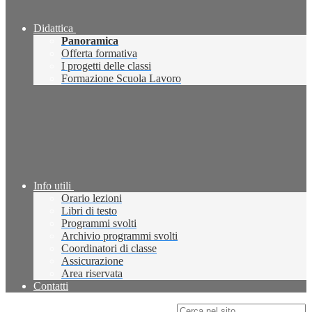
Didattica
Panoramica
Offerta formativa
I progetti delle classi
Formazione Scuola Lavoro
Info utili
Orario lezioni
Libri di testo
Programmi svolti
Archivio programmi svolti
Coordinatori di classe
Assicurazione
Area riservata
Contatti
Campo di ricerca per le pagine del sito