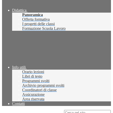
Didattica
Panoramica
Offerta formativa
I progetti delle classi
Formazione Scuola Lavoro
Info utili
Orario lezioni
Libri di testo
Programmi svolti
Archivio programmi svolti
Coordinatori di classe
Assicurazione
Area riservata
Contatti
Campo di ricerca per le pagine del sito