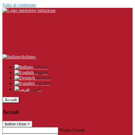
Salta al contenuto
Italiano
Italiano
English
Deutsch
Español
عربى
Accedi
Accedi
button close
×
Nome Utente