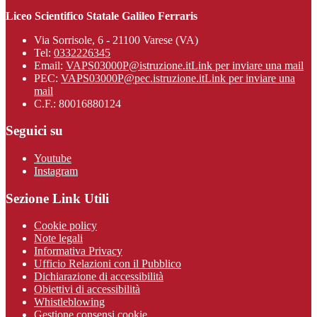
Liceo Scientifico Statale Galileo Ferraris
Via Sorrisole, 6 - 21100 Varese (VA)
Tel:
0332226345
Email:
VAPS03000P@istruzione.it
Link per inviare una mail
PEC:
VAPS03000P@pec.istruzione.it
Link per inviare una
mail
C.F.: 80016880124
Seguici su
Youtube
Instagram
Sezione Link Utili
Cookie policy
Note legali
Informativa Privacy
Ufficio Relazioni con il Pubblico
Dichiarazione di accessibilità
Obiettivi di accessibilità
Whistleblowing
Gestione consensi cookie