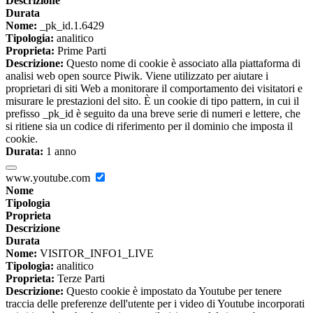
Descrizione
Durata
Nome:
_pk_id.1.6429
Tipologia:
analitico
Proprieta:
Prime Parti
Descrizione:
Questo nome di cookie è associato alla piattaforma di
analisi web open source Piwik. Viene utilizzato per aiutare i
proprietari di siti Web a monitorare il comportamento dei visitatori e
misurare le prestazioni del sito. È un cookie di tipo pattern, in cui il
prefisso _pk_id è seguito da una breve serie di numeri e lettere, che
si ritiene sia un codice di riferimento per il dominio che imposta il
cookie.
Durata:
1 anno
www.youtube.com
Nome
Tipologia
Proprieta
Descrizione
Durata
Nome:
VISITOR_INFO1_LIVE
Tipologia:
analitico
Proprieta:
Terze Parti
Descrizione:
Questo cookie è impostato da Youtube per tenere
traccia delle preferenze dell'utente per i video di Youtube incorporati