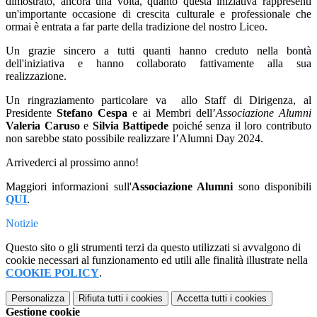
dimostrato, ancora una volta, quanto questa iniziativa rappresenti
un'importante occasione di crescita culturale e professionale che
ormai è entrata a far parte della tradizione del nostro Liceo.
Un grazie sincero a tutti quanti hanno creduto nella bontà
dell'iniziativa e hanno collaborato fattivamente alla sua
realizzazione.
Un ringraziamento particolare va allo Staff di Dirigenza, al
Presidente
Stefano Cespa
e ai Membri dell’
Associazione Alumni
Valeria Caruso
e
Silvia Battipede
poiché senza il loro contributo
non sarebbe stato possibile realizzare l’Alumni Day 2024.
Arrivederci al prossimo anno!
Maggiori informazioni
sull'
Associazione Alumni
sono disponibili
QUI
.
Notizie
Questo sito o gli strumenti terzi da questo utilizzati si avvalgono di
cookie necessari al funzionamento ed utili alle finalità illustrate nella
COOKIE POLICY
.
Personalizza
Rifiuta tutti
i cookies
Accetta tutti
i cookies
Gestione cookie