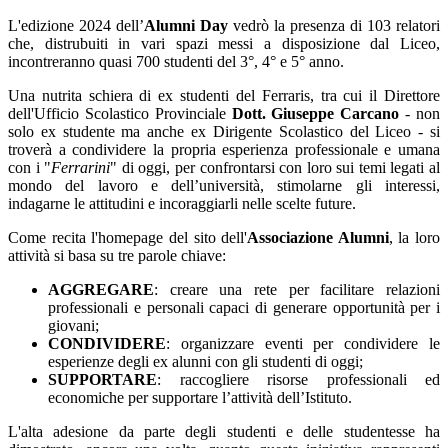
L'edizione 2024 dell’
Alumni Day
vedrò la presenza di 103 relatori
che, distrubuiti in vari spazi messi a disposizione dal Liceo,
incontreranno quasi 700 studenti del 3°, 4° e 5° anno.
Una nutrita schiera di ex studenti del Ferraris, tra cui il Direttore
dell'Ufficio Scolastico Provinciale
Dott. Giuseppe Carcano
- non
solo ex studente ma anche ex Dirigente Scolastico del Liceo - si
troverà a condividere la propria esperienza professionale e umana
con i "
Ferrarini
" di oggi, per confrontarsi con loro sui temi legati al
mondo del lavoro e dell’università, stimolarne gli interessi,
indagarne le attitudini e incoraggiarli nelle scelte future.
Come recita l'homepage del sito dell'
Associazione Alumni
, la loro
attività si basa su tre parole chiave:
AGGREGARE
: creare una rete per facilitare relazioni
professionali e personali capaci di generare opportunità per i
giovani;
CONDIVIDERE
: organizzare eventi per condividere le
esperienze degli ex alunni con gli studenti di oggi;
SUPPORTARE
: raccogliere risorse professionali ed
economiche per supportare l’attività dell’Istituto.
L'alta adesione da parte degli studenti e delle studentesse ha