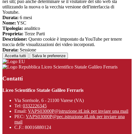
nei siti; può anche determinare se il visitatore del sito web sta
utilizzando la nuova o la vecchia versione dell'interfaccia di
Youtube.
Durata:
6 mesi
Nome:
YSC
Tipologia:
analitico
Proprieta:
Terze Parti
Descrizione:
Questo cookie è impostato da YouTube per tenere
traccia delle visualizzazioni dei video incorporati.
Durata:
Sessione
Accetta tutti
Salva le preferenze
Liceo Scientifico Statale Galileo Ferraris
Contatti
Liceo Scientifico Statale Galileo Ferraris
Via Sorrisole, 6 - 21100 Varese (VA)
Tel:
0332226345
Email:
VAPS03000P@istruzione.it
Link per inviare una mail
PEC:
VAPS03000P@pec.istruzione.it
Link per inviare una
mail
C.F.: 80016880124