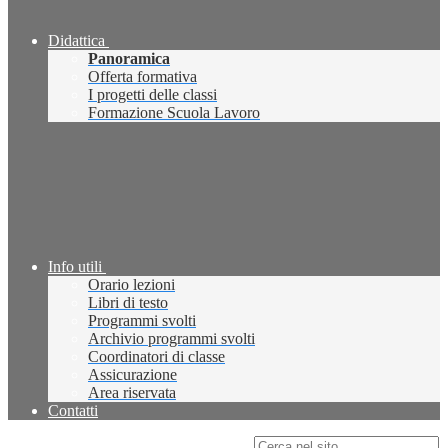
Didattica
Panoramica
Offerta formativa
I progetti delle classi
Formazione Scuola Lavoro
Info utili
Orario lezioni
Libri di testo
Programmi svolti
Archivio programmi svolti
Coordinatori di classe
Assicurazione
Area riservata
Contatti
Campo di ricerca per le pagine del sito