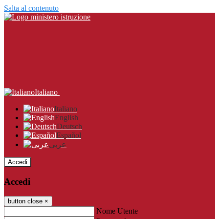
Salta al contenuto
Italiano
Italiano
English
Deutsch
Español
عربى
Accedi
Accedi
button close
×
Nome Utente