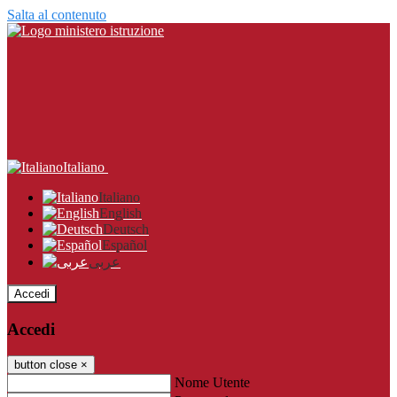
Salta al contenuto
Italiano
Italiano
English
Deutsch
Español
عربى
Accedi
Accedi
button close
×
Nome Utente