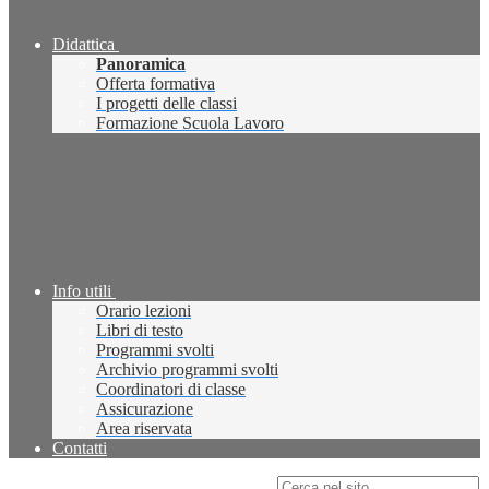
Didattica
Panoramica
Offerta formativa
I progetti delle classi
Formazione Scuola Lavoro
Info utili
Orario lezioni
Libri di testo
Programmi svolti
Archivio programmi svolti
Coordinatori di classe
Assicurazione
Area riservata
Contatti
Campo di ricerca per le pagine del sito