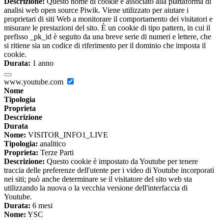
Descrizione:
Questo nome di cookie è associato alla piattaforma di
analisi web open source Piwik. Viene utilizzato per aiutare i
proprietari di siti Web a monitorare il comportamento dei visitatori e
misurare le prestazioni del sito. È un cookie di tipo pattern, in cui il
prefisso _pk_id è seguito da una breve serie di numeri e lettere, che
si ritiene sia un codice di riferimento per il dominio che imposta il
cookie.
Durata:
1 anno
www.youtube.com
Nome
Tipologia
Proprieta
Descrizione
Durata
Nome:
VISITOR_INFO1_LIVE
Tipologia:
analitico
Proprieta:
Terze Parti
Descrizione:
Questo cookie è impostato da Youtube per tenere
traccia delle preferenze dell'utente per i video di Youtube incorporati
nei siti; può anche determinare se il visitatore del sito web sta
utilizzando la nuova o la vecchia versione dell'interfaccia di
Youtube.
Durata:
6 mesi
Nome:
YSC