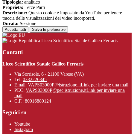
Tipologia:
analitico
Proprieta:
Terze Parti
Descrizione:
Questo cookie è impostato da YouTube per tenere
traccia delle visualizzazioni dei video incorporati.
Durata:
Sessione
Accetta tutti
Salva le preferenze
Liceo Scientifico Statale Galileo Ferraris
Contatti
Liceo Scientifico Statale Galileo Ferraris
Via Sorrisole, 6 - 21100 Varese (VA)
Tel:
0332226345
Email:
VAPS03000P@istruzione.it
Link per inviare una mail
PEC:
VAPS03000P@pec.istruzione.it
Link per inviare una
mail
C.F.: 80016880124
Seguici su
Youtube
Instagram