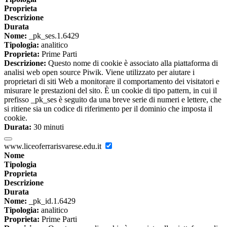
Proprieta
Descrizione
Durata
Nome:
_pk_ses.1.6429
Tipologia:
analitico
Proprieta:
Prime Parti
Descrizione:
Questo nome di cookie è associato alla piattaforma di
analisi web open source Piwik. Viene utilizzato per aiutare i
proprietari di siti Web a monitorare il comportamento dei visitatori e
misurare le prestazioni del sito. È un cookie di tipo pattern, in cui il
prefisso _pk_ses è seguito da una breve serie di numeri e lettere, che
si ritiene sia un codice di riferimento per il dominio che imposta il
cookie.
Durata:
30 minuti
www.liceoferrarisvarese.edu.it
Nome
Tipologia
Proprieta
Descrizione
Durata
Nome:
_pk_id.1.6429
Tipologia:
analitico
Proprieta:
Prime Parti